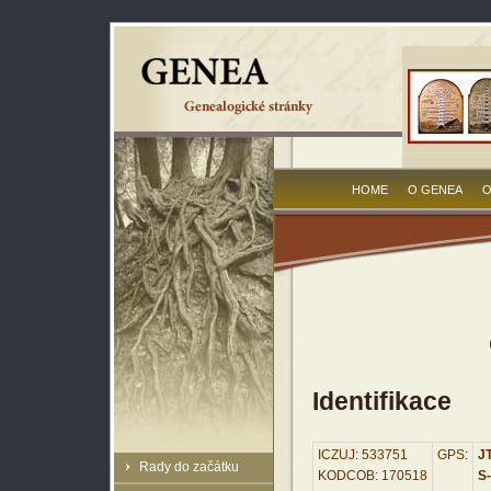
HOME
O GENEA
O
Identifikace
ICZUJ: 533751
GPS:
JT
Rady do začátku
KODCOB: 170518
S-