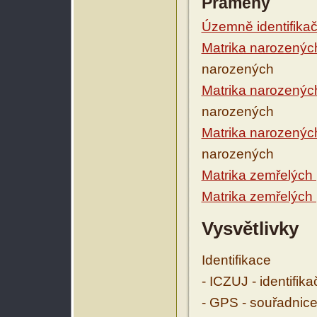
Prameny
Územně identifikačn
Matrika narozenýc
narozených
Matrika narozenýc
narozených
Matrika narozenýc
narozených
Matrika zemřelých
Matrika zemřelých
Vysvětlivky
Identifikace
- ICZUJ - identifik
- GPS - souřadnice