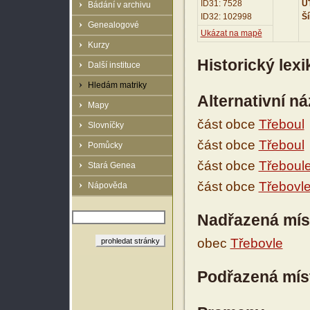
ID31: 7528
UT
Bádání v archivu
ID32: 102998
Ší
Genealogové
Ukázat na mapě
Kurzy
Historický lex
Další instituce
Hledám matriky
Alternativní n
Mapy
část obce
Třeboul
Slovníčky
část obce
Třeboul
Pomůcky
část obce
Třeboul
Stará Genea
část obce
Třebovl
Nápověda
Nadřazená mís
obec
Třebovle
Podřazená mís