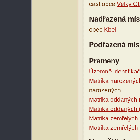
část obce
Velký Gb
Nadřazená mís
obec
Kbel
Podřazená mís
Prameny
Územně identifikačn
Matrika narozenýc
narozených
Matrika oddaných 
Matrika oddaných 
Matrika zemřelých
Matrika zemřelých