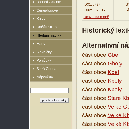
Bádání v archivu
ID31: 7434
UT
ID32: 102905
Ší
Genealogové
Ukázat na mapě
Kurzy
Další instituce
Historický lex
Hledám matriky
Alternativní n
Mapy
Slovníčky
část obce
Gbel
Pomůcky
část obce
Gbely
Stará Genea
část obce
Kbel
Nápověda
část obce
Kbely
část obce
Kbely
část obce
Staré Kb
část obce
Velké G
část obce
Velké Kb
část obce
Velké Kb