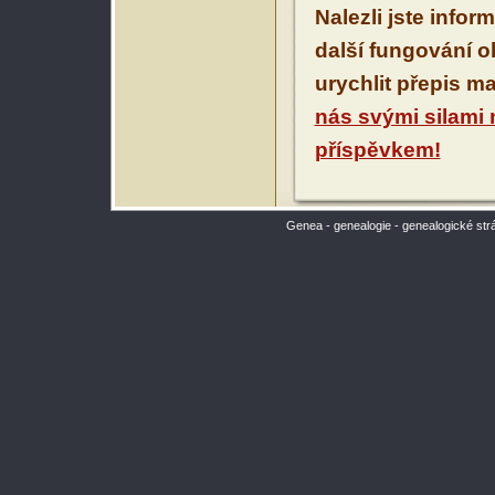
Nalezli jste infor
další fungování 
urychlit přepis m
nás svými silami
příspěvkem!
Genea - genealogie - genealogické str