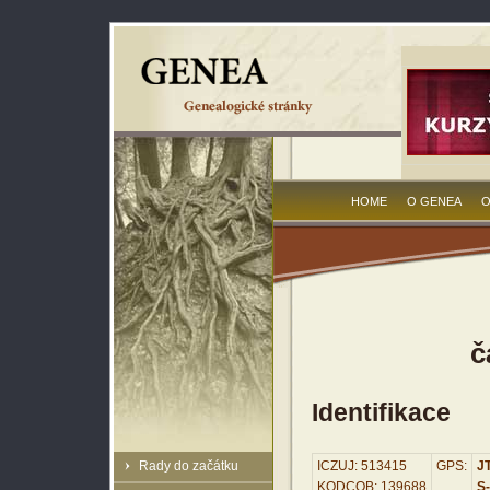
HOME
O GENEA
O
č
Identifikace
Rady do začátku
ICZUJ: 513415
GPS:
JT
KODCOB: 139688
S-