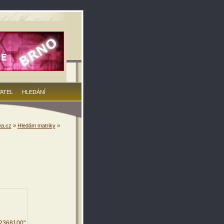
VATEL
HLEDÁNÍ
a.cz
»
Hledám matriky
»
92368100"