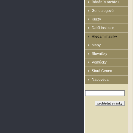
Bádání v archivu
Genealogové
Kurzy
Další instituce
Hledám matriky
Mapy
Slovníčky
Pomůcky
Stará Genea
Nápověda