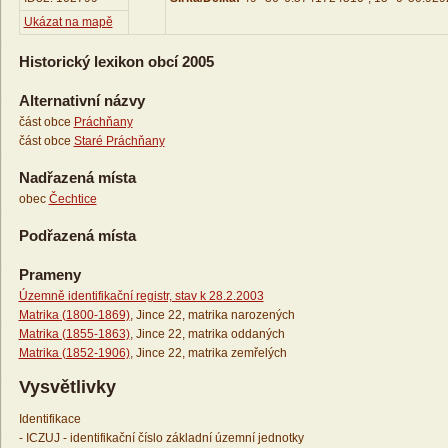
Ukázat na mapě
Historický lexikon obcí 2005
Alternativní názvy
část obce
Práchňany
část obce
Staré Práchňany
Nadřazená místa
obec
Čechtice
Podřazená místa
Prameny
Územně identifikační registr, stav k 28.2.2003
Matrika (1800-1869)
, Jince 22, matrika narozených
Matrika (1855-1863)
, Jince 22, matrika oddaných
Matrika (1852-1906)
, Jince 22, matrika zemřelých
Vysvětlivky
Identifikace
- ICZUJ - identifikační číslo základní územní jednotky