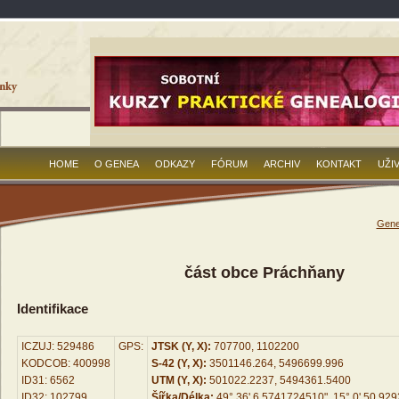
HOME
O GENEA
ODKAZY
FÓRUM
ARCHIV
KONTAKT
UŽI
Gene
část obce Práchňany
Identifikace
ICZUJ: 529486
GPS:
JTSK (Y, X):
707700, 1102200
KODCOB: 400998
S-42 (Y, X):
3501146.264, 5496699.996
ID31: 6562
UTM (Y, X):
501022.2237, 5494361.5400
ID32: 102799
Šířka/Délka:
49° 36' 6.5741724510", 15° 0' 50.92