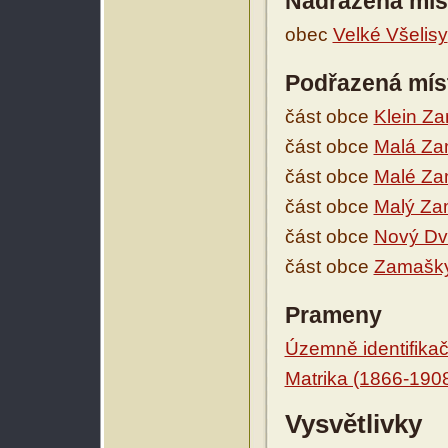
Nadřazená mís
obec
Velké Všelisy
Podřazená mís
část obce
Klein Z
část obce
Malá Z
část obce
Malé Z
část obce
Malý Z
část obce
Nový Dv
část obce
Zamašky
Prameny
Územně identifikačn
Matrika (1866-190
Vysvětlivky