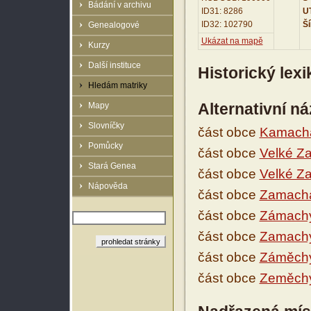
Bádání v archivu
ID31: 8286
UT
ID32: 102790
Ší
Genealogové
Ukázat na mapě
Kurzy
Další instituce
Historický lex
Hledám matriky
Alternativní n
Mapy
Slovníčky
část obce
Kamach
Pomůcky
část obce
Velké Z
Stará Genea
část obce
Velké Z
Nápověda
část obce
Zamach
část obce
Zámach
část obce
Zamach
část obce
Záměch
část obce
Zeměch