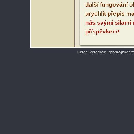
další fungování 
urychlit přepis m
nás svými silami
příspěvkem!
Genea - genealogie - genealogické str