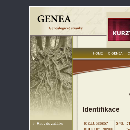
HOME
O GENEA
O
Identifikace
Rady do začátku
ICZUJ: 536857
GPS:
JT
KODCOB: 190900
S-