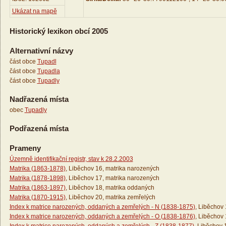
Ukázat na mapě
Historický lexikon obcí 2005
Alternativní názvy
část obce
Tupadl
část obce
Tupadla
část obce
Tupadly
Nadřazená místa
obec
Tupadly
Podřazená místa
Prameny
Územně identifikační registr, stav k 28.2.2003
Matrika (1863-1878)
, Liběchov 16, matrika narozených
Matrika (1878-1898)
, Liběchov 17, matrika narozených
Matrika (1863-1897)
, Liběchov 18, matrika oddaných
Matrika (1870-1915)
, Liběchov 20, matrika zemřelých
Index k matrice narozených, oddaných a zemřelých - N (1838-1875)
, Liběchov 
Index k matrice narozených, oddaných a zemřelých - O (1838-1876)
, Liběchov 