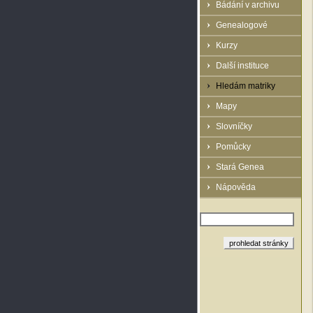
Bádání v archivu
Genealogové
Kurzy
Další instituce
Hledám matriky
Mapy
Slovníčky
Pomůcky
Stará Genea
Nápověda