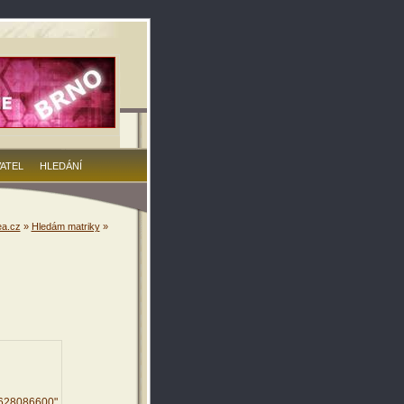
VATEL
HLEDÁNÍ
a.cz
»
Hledám matriky
»
0628086600"