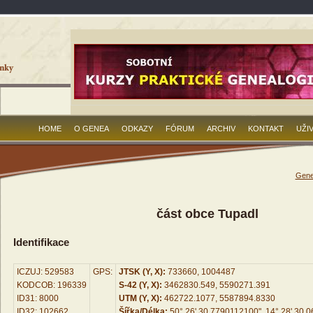
HOME
O GENEA
ODKAZY
FÓRUM
ARCHIV
KONTAKT
UŽI
Gene
část obce Tupadl
Identifikace
ICZUJ: 529583
GPS:
JTSK (Y, X):
733660, 1004487
KODCOB: 196339
S-42 (Y, X):
3462830.549, 5590271.391
ID31: 8000
UTM (Y, X):
462722.1077, 5587894.8330
ID32: 102662
Šířka/Délka:
50° 26' 30.7790112100", 14° 28' 30.