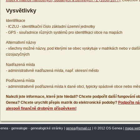
Index k matrice narozených, oddaných a zemřelých - Z (1838-1877)
, Liběchov 
Vysvětlivky
Identifikace
- ICZUJ - identifikační číslo základní územní jednotky
- GPS - souřadnice různých systémů pro identifikaci obce na mapách
Alternativní názvy
- všechny možné názvy, pod kterými se obec vyskytuje v matrikách nebo v dalš
cizojazyčných
Nadřazená místa
- administrativně nadřazená místa, např. okresní město
Podřazená místa
- administrativně podřazená místa k dané obci, typicky spádové obce nebo měs
Nalezli jste informace, které jste hledali? Chcete podpořit další fungování
Genea? Chcete urychlit přepis matrik do elektronické podoby?
Podpořte ná
alespoň finančně drobným příspěvkem!
enea - genealogie - genealogické stránky |
genea@email.cz
| © 2012 OS Genea |
mapa we