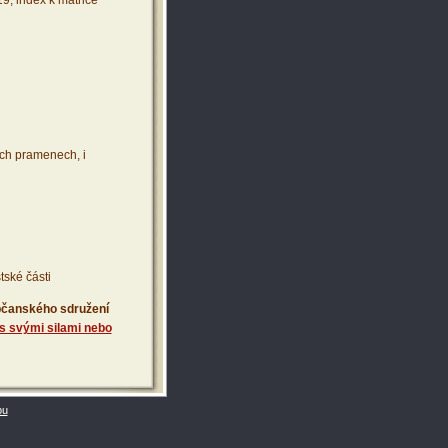
19, index k matrice
ích pramenech, i
tské části
 občanského sdružení
s svými silami nebo
bu