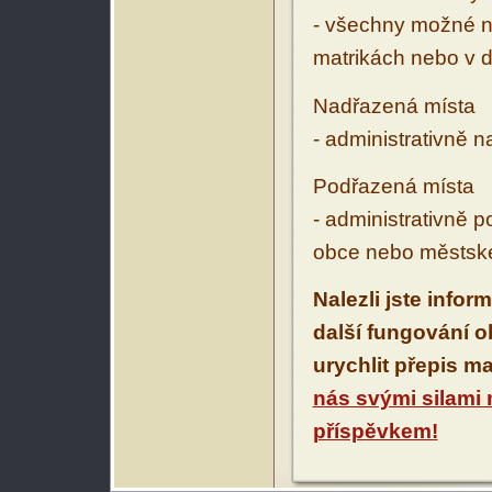
- všechny možné ná
matrikách nebo v d
Nadřazená místa
- administrativně 
Podřazená místa
- administrativně 
obce nebo městské
Nalezli jste infor
další fungování 
urychlit přepis m
nás svými silami
příspěvkem!