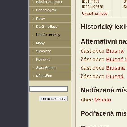
ID31: 7953
UT
Bádání v archivu
ID32: 102628
Ší
Genealogové
Ukázat na mapě
Kurzy
Historický lex
Další instituce
Hledám matriky
Alternativní n
Mapy
část obce
Brusná
Slovníčky
část obce
Brusné 2
Pomůcky
část obce
Brustná
Stará Genea
část obce
Prusná
Nápověda
Nadřazená mís
obec
Mšeno
Podřazená mís