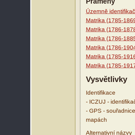
Prameny
Územně identifikačn
Matrika (1785-186
Matrika (1786-187
Matrika (1786-188
Matrika (1786-190
Matrika (1785-191
Matrika (1785-191
Vysvětlivky
Identifikace
- ICZUJ - identifik
- GPS - souřadnice
mapách
Alternativní názvy