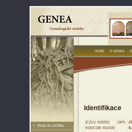
HOME
O GENEA
O
Identifikace
ICZUJ: 535052
GPS:
JT
Rady do začátku
KODCOB: 402435
S-