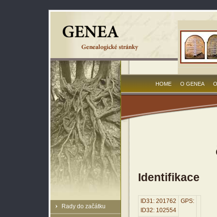
HOME
O GENEA
O
Identifikace
ID31: 201762
GPS:
Rady do začátku
ID32: 102554