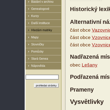
Bádání v archivu
Historický lex
Genealogové
Kurzy
Alternativní n
Další instituce
část obce
Vazovni
Hledám matriky
část obce
Vzovnic
Mapy
část obce
Vzovnic
Slovníčky
Pomůcky
Nadřazená mís
Stará Genea
obec
Lešany
Nápověda
Podřazená mís
Prameny
Vysvětlivky