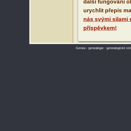
další fungování 
urychlit přepis m
nás svými silami
příspěvkem!
Genea - genealogie - genealogické str