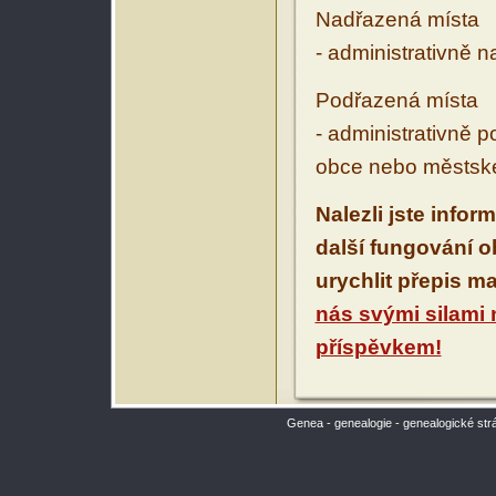
Nadřazená místa
- administrativně 
Podřazená místa
- administrativně 
obce nebo městské
Nalezli jste infor
další fungování 
urychlit přepis m
nás svými silami
příspěvkem!
Genea - genealogie - genealogické str