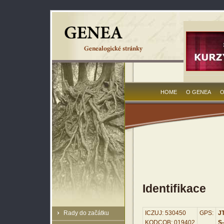
HOME
O GENEA
O
Identifikace
Rady do začátku
ICZUJ: 530450
GPS:
JT
KODCOB: 019402
S-