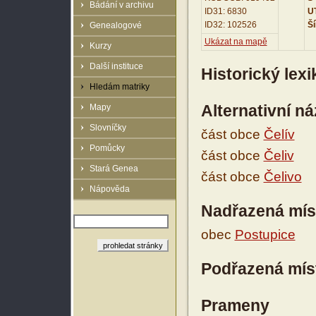
Bádání v archivu
ID31: 6830
UT
ID32: 102526
Ší
Genealogové
Ukázat na mapě
Kurzy
Další instituce
Historický lex
Hledám matriky
Alternativní n
Mapy
Slovníčky
část obce
Čelív
Pomůcky
část obce
Čeliv
Stará Genea
část obce
Čelivo
Nápověda
Nadřazená mís
obec
Postupice
Podřazená mís
Prameny