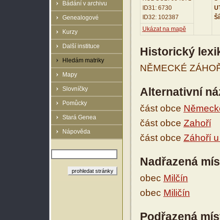
Bádání v archivu
ID31: 6730
UT
ID32: 102387
Ší
Genealogové
Ukázat na mapě
Kurzy
Další instituce
Historický lex
Hledám matriky
NĚMECKÉ ZÁHOŘÍ v
Mapy
Slovníčky
Alternativní n
Pomůcky
část obce
Německé
Stará Genea
část obce
Zahoří
Nápověda
část obce
Záhoří u
Nadřazená mís
obec
Milčín
obec
Miličín
Podřazená mís