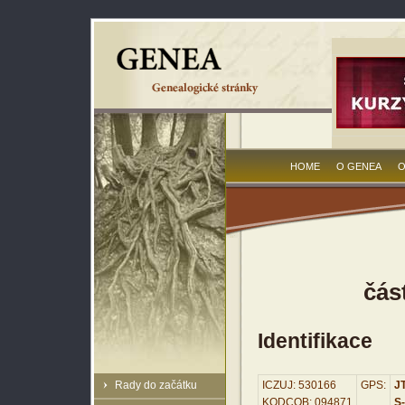
HOME
O GENEA
O
čás
Identifikace
Rady do začátku
ICZUJ: 530166
GPS:
JT
KODCOB: 094871
S-