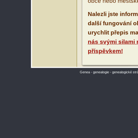
obce nebo městské
Nalezli jste infor
další fungování 
urychlit přepis m
nás svými silami
příspěvkem!
Genea - genealogie - genealogické str