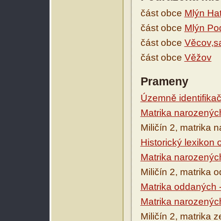
část obce
Mlýn Hat
část obce
Mlýn Pod
část obce
Věcov,sa
část obce
Věžov
Prameny
Územně identifikačn
Matrika narozenýc
Miličín 2, matrika
Historický lexikon
Matrika narozenýc
Miličín 2, matrika
Matrika oddaných 
Matrika narozenýc
Miličín 2, matrika 