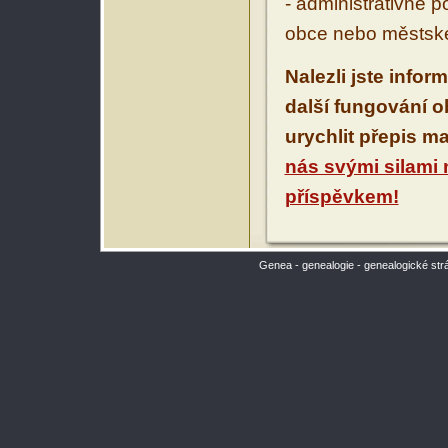
- administrativně 
obce nebo městské
Nalezli jste infor
další fungování 
urychlit přepis m
nás svými silami
příspěvkem!
Genea - genealogie - genealogické str