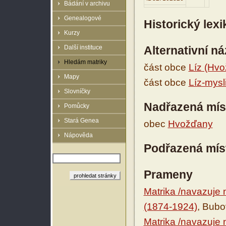
Bádání v archivu
Genealogové
Historický lex
Kurzy
Další instituce
Alternativní n
Hledám matriky
část obce
Líz (Hv
Mapy
část obce
Líz-mysl
Slovníčky
Nadřazená mís
Pomůcky
Stará Genea
obec
Hvožďany
Nápověda
Podřazená mís
Prameny
Matrika /navazuje 
(1874-1924)
, Bubo
Matrika /navazuje 