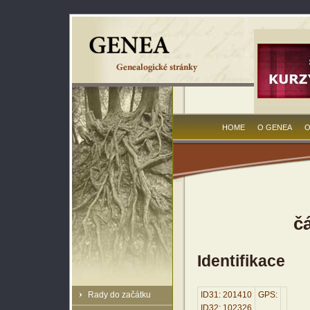
HOME
O GENEA
O
č
Identifikace
Rady do začátku
ID31: 201410
GPS:
ID32: 102326