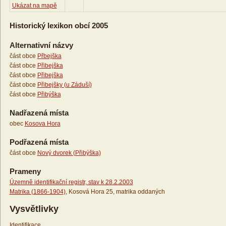
Ukázat na mapě
Historický lexikon obcí 2005
Alternativní názvy
část obce
Přbejška
část obce
Přibejška
část obce
Přibejška
část obce
Přibejšky (u Záduší)
část obce
Přibýška
Nadřazená místa
obec
Kosova Hora
Podřazená místa
část obce
Nový dvorek (Přibýška)
Prameny
Územně identifikační registr, stav k 28.2.2003
Matrika (1866-1904)
, Kosová Hora 25, matrika oddaných
Vysvětlivky
Identifikace