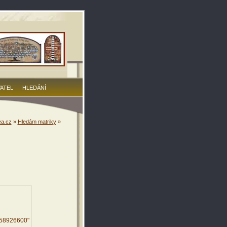
VATEL
HLEDÁNÍ
a.cz
»
Hledám matriky
»
858926600"