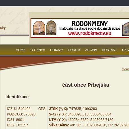
HOME
O GENEA
ODKAZY
FÓRUM
ARCHIV
KONTAKT
UŽI
Gene
část obce Přbejška
Identifikace
ICZUJ: 540498
GPS:
JTSK (Y, X):
747635, 1093283
KODCOB: 070025
S-42 (Y, X):
3460391.810, 5500405.684
ID31: 8901
UTM (Y, X):
460284.3652, 5498065.7180
ID32: 102157
Šířka/Délka:
49° 38' 1.8182804910", 14° 26' 59.9