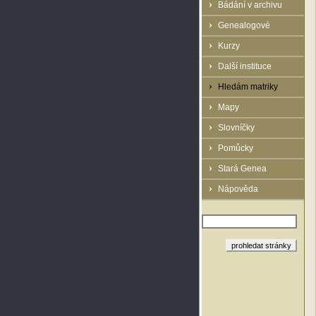
Bádání v archivu
Genealogové
Kurzy
Další instituce
Hledám matriky
Mapy
Slovníčky
Pomůcky
Stará Genea
Nápověda