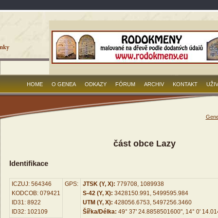
HOME
O GENEA
ODKAZY
FÓRUM
ARCHIV
KONTAKT
UŽI
Gene
část obce Lazy
Identifikace
ICZUJ: 564346
GPS:
JTSK (Y, X):
779708, 1089938
KODCOB: 079421
S-42 (Y, X):
3428150.991, 5499595.984
ID31: 8922
UTM (Y, X):
428056.6753, 5497256.3460
ID32: 102109
Šířka/Délka:
49° 37' 24.8858501600", 14° 0' 14.0