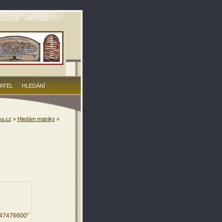
VATEL
HLEDÁNÍ
a.cz
»
Hledám matriky
»
147476600"