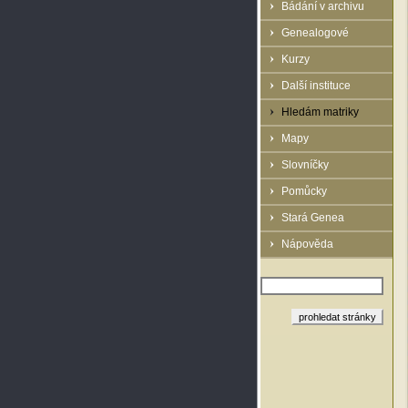
Bádání v archivu
Genealogové
Kurzy
Další instituce
Hledám matriky
Mapy
Slovníčky
Pomůcky
Stará Genea
Nápověda