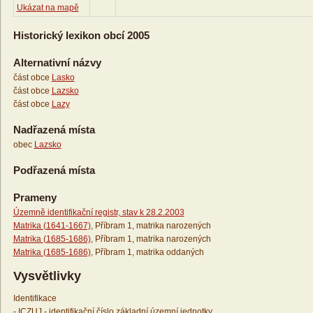
Ukázat na mapě
Historický lexikon obcí 2005
Alternativní názvy
část obce
Lasko
část obce
Lazsko
část obce
Lazy
Nadřazená místa
obec
Lazsko
Podřazená místa
Prameny
Územně identifikační registr, stav k 28.2.2003
Matrika (1641-1667)
, Příbram 1, matrika narozených
Matrika (1685-1686)
, Příbram 1, matrika narozených
Matrika (1685-1686)
, Příbram 1, matrika oddaných
Vysvětlivky
Identifikace
- ICZUJ - identifikační číslo základní územní jednotky