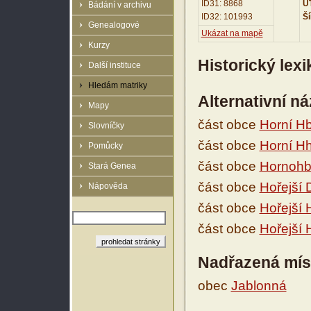
ID31: 8868
UT
Bádání v archivu
ID32: 101993
Ší
Genealogové
Ukázat na mapě
Kurzy
Historický lex
Další instituce
Hledám matriky
Alternativní n
Mapy
část obce
Horní Hb
Slovníčky
část obce
Horní H
Pomůcky
část obce
Hornohb
Stará Genea
část obce
Hořejší 
Nápověda
část obce
Hořejší 
část obce
Hořejší 
Nadřazená mís
obec
Jablonná