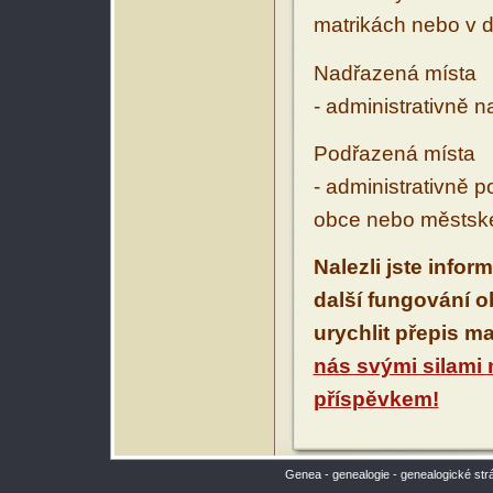
matrikách nebo v d
Nadřazená místa
- administrativně 
Podřazená místa
- administrativně 
obce nebo městské
Nalezli jste infor
další fungování 
urychlit přepis m
nás svými silami
příspěvkem!
Genea - genealogie - genealogické str