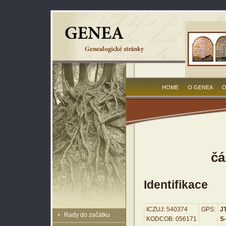
HOME
O GENEA
O
čá
Identifikace
ICZUJ: 540374
GPS:
JT
Rady do začátku
KODCOB: 056171
S-