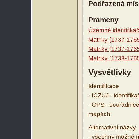
Podřazená mís
Prameny
Územně identifikačn
Matriky (1737-176
Matriky (1737-176
Matriky (1738-176
Vysvětlivky
Identifikace
- ICZUJ - identifik
- GPS - souřadnice
mapách
Alternativní názvy
- všechny možné ná