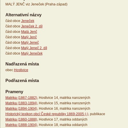
MALÝ JENČ viz Jeneček (Praha-západ)
Alternativní názvy
část obce
Jeneček
část obce
Jeneček 2. díl
část obce
Malá Jenč
část obce
Malý Jenč
část obce
Malý Jeneč
část obce
Malý Jeneč 2. díl
část obce
Malý Jeneček
Nadřazená místa
obec
Hostivice
Podřazená místa
Prameny
Matrika (1867-1882)
, Hostivice 14, matrika narozených
Matrika (1883-1894)
, Hostivice 15, matrika narozených
Matrika (1894-1904)
, Hostivice 16, matrika narozených
Historický lexikon obcí České republiky 1869-2005 (-)
, publikace
Matrika (1860-1888)
, Hostivice 17, matrika oddaných
Matrika (1888-1904)
, Hostivice 18, matrika oddaných