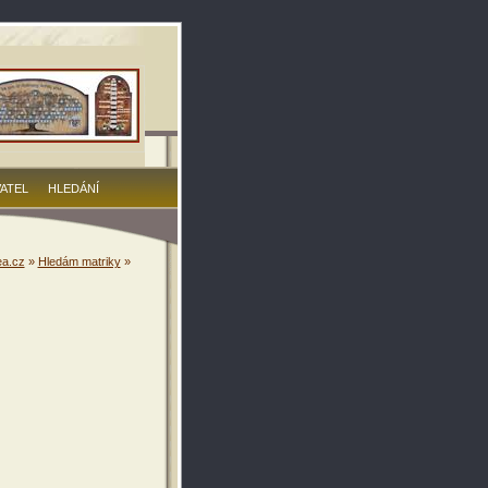
VATEL
HLEDÁNÍ
a.cz
»
Hledám matriky
»