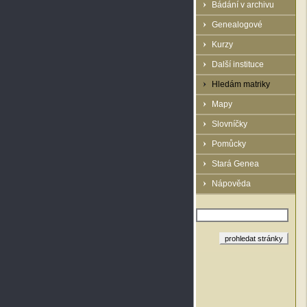
Bádání v archivu
Genealogové
Kurzy
Další instituce
Hledám matriky
Mapy
Slovníčky
Pomůcky
Stará Genea
Nápověda