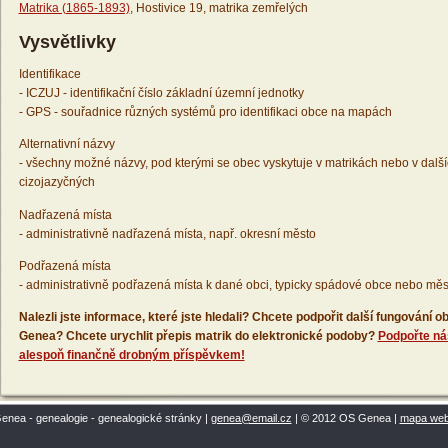
Matrika (1865-1893)
, Hostivice 19, matrika zemřelých
Vysvětlivky
Identifikace
- ICZUJ - identifikační číslo základní územní jednotky
- GPS - souřadnice různých systémů pro identifikaci obce na mapách
Alternativní názvy
- všechny možné názvy, pod kterými se obec vyskytuje v matrikách nebo v dalš
cizojazyčných
Nadřazená místa
- administrativně nadřazená místa, např. okresní město
Podřazená místa
- administrativně podřazená místa k dané obci, typicky spádové obce nebo měs
Nalezli jste informace, které jste hledali? Chcete podpořit další fungování
Genea? Chcete urychlit přepis matrik do elektronické podoby?
Podpořte ná
alespoň finančně drobným příspěvkem!
enea - genealogie - genealogické stránky |
genea@email.cz
| © 2012 OS Genea |
mapa we