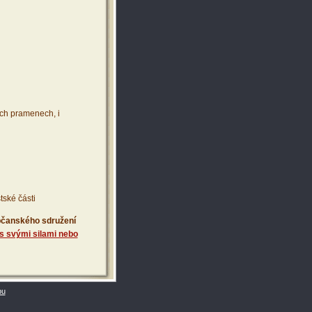
ích pramenech, i
tské části
 občanského sdružení
s svými silami nebo
bu