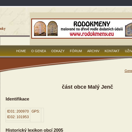
HOME
O GENEA
ODKAZY
FÓRUM
ARCHIV
KONTAKT
UŽI
Gene
část obce Malý Jenč
Identifikace
ID31: 200970
GPS:
ID32: 101953
Historický lexikon obcí 2005