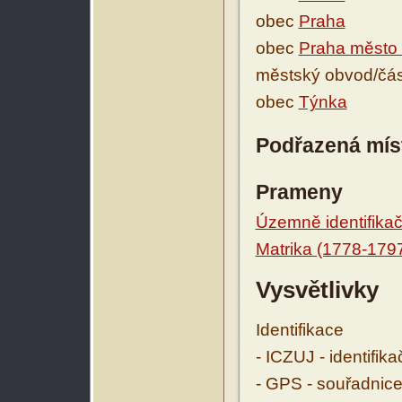
obec
Praha
obec
Praha město 
městský obvod/čá
obec
Týnka
Podřazená mís
Prameny
Územně identifikačn
Matrika (1778-179
Vysvětlivky
Identifikace
- ICZUJ - identifik
- GPS - souřadnice