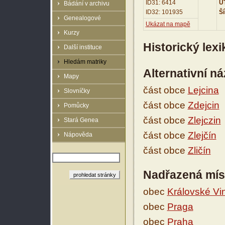
ID31: 6414
UT
Bádání v archivu
ID32: 101935
Ší
Genealogové
Ukázat na mapě
Kurzy
Historický lex
Další instituce
Hledám matriky
Alternativní n
Mapy
část obce
Lejcina
Slovníčky
část obce
Zdejcin
Pomůcky
část obce
Zlejczin
Stará Genea
část obce
Zlejčín
Nápověda
část obce
Zličín
Nadřazená mís
obec
Královské Vi
obec
Praga
obec
Praha