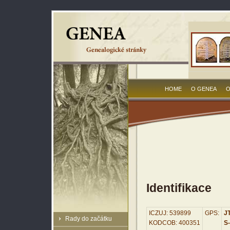
HOME
O GENEA
O
Identifikace
ICZUJ: 539899
GPS:
JT
Rady do začátku
KODCOB: 400351
S-