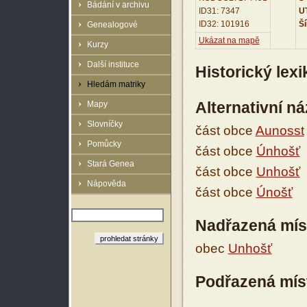
Bádání v archivu
ID31: 7347
UT
ID32: 101916
Ší
Genealogové
Ukázat na mapě
Kurzy
Další instituce
Historický lex
Hledám matriky
Alternativní n
Mapy
Slovníčky
část obce
Aunosst
Pomůcky
část obce
Únhošť
Stará Genea
část obce
Unhošť
Nápověda
část obce
Únošť
Nadřazená mís
obec
Unhošť
Podřazená mís