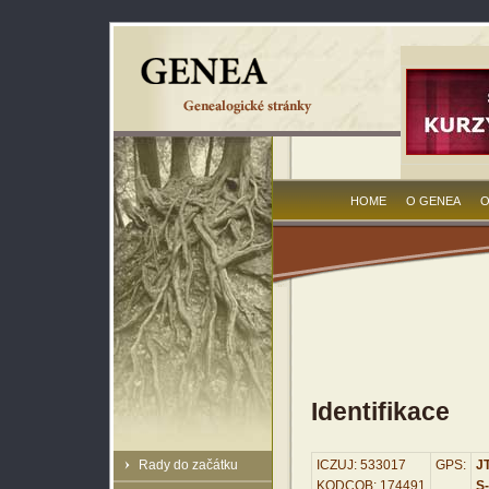
HOME
O GENEA
O
Identifikace
Rady do začátku
ICZUJ: 533017
GPS:
JT
KODCOB: 174491
S-