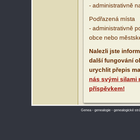
- administrativně 
Podřazená místa
- administrativně 
obce nebo městské
Nalezli jste infor
další fungování 
urychlit přepis m
nás svými silami
příspěvkem!
Genea - genealogie - genealogické str