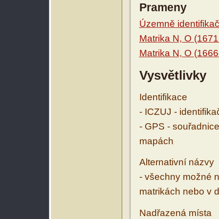
Prameny
Územně identifikačn
Matrika N, O (1671
Matrika N, O (1666
Vysvětlivky
Identifikace
- ICZUJ - identifik
- GPS - souřadnice
mapách
Alternativní názvy
- všechny možné ná
matrikách nebo v d
Nadřazená místa