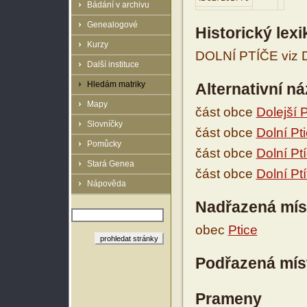
Bádání v archivu
Genealogové
Historický lex
Kurzy
DOLNÍ PTÍČE viz Do
Další instituce
Hledám matriky
Alternativní n
Mapy
část obce
Dolejší P
Slovníčky
část obce
Dolní Pt
Pomůcky
část obce
Dolní Pt
Stará Genea
část obce
Dolní Ptí
Nápověda
Nadřazená mís
obec
Ptice
Podřazená mís
Prameny