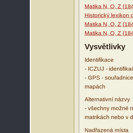
Matika N, O, Z (18
Historický lexikon
Matika N, O, Z (18
Matika N, O, Z (18
Vysvětlivky
Identifikace
- ICZUJ - identifik
- GPS - souřadnice
mapách
Alternativní názvy
- všechny možné ná
matrikách nebo v d
Nadřazená místa