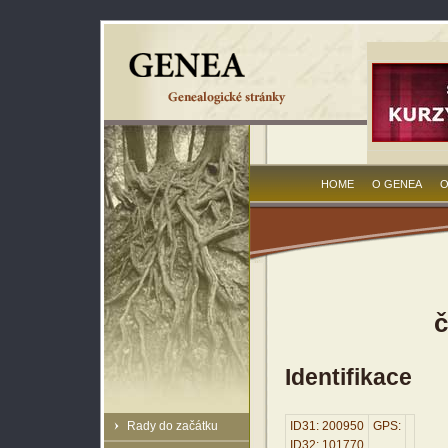
HOME
O GENEA
O
č
Identifikace
Rady do začátku
ID31: 200950
GPS:
ID32: 101770