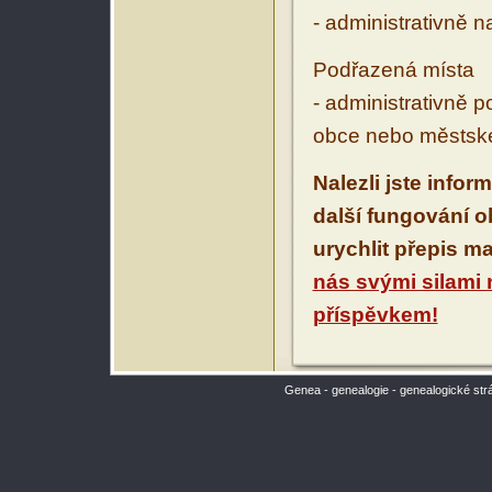
- administrativně 
Podřazená místa
- administrativně 
obce nebo městské
Nalezli jste infor
další fungování 
urychlit přepis m
nás svými silami
příspěvkem!
Genea - genealogie - genealogické str