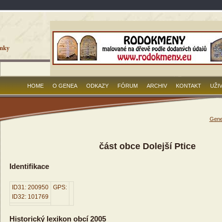
HOME
O GENEA
ODKAZY
FÓRUM
ARCHIV
KONTAKT
UŽI
Gene
část obce Dolejší Ptice
Identifikace
ID31: 200950
GPS:
ID32: 101769
Historický lexikon obcí 2005