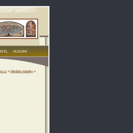
VATEL
HLEDÁNÍ
a.cz
»
Hledám matriky
»