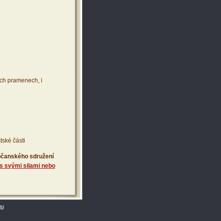
ích pramenech, i
tské části
 občanského sdružení
s svými silami nebo
bu