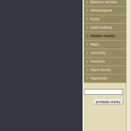
Bádání v archivu
Genealogové
Kurzy
Další instituce
Hledám matriky
Mapy
Slovníčky
Pomůcky
Stará Genea
Nápověda