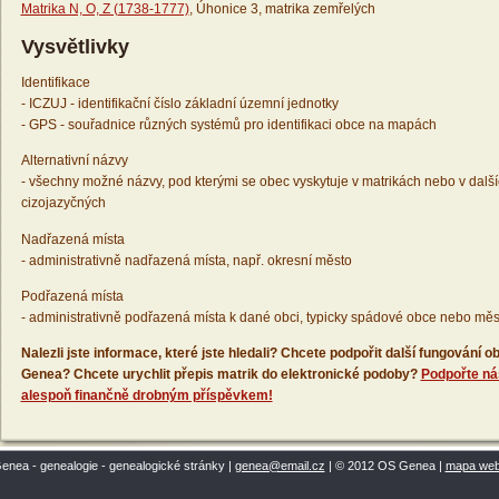
Matrika N, O, Z (1738-1777)
, Úhonice 3, matrika zemřelých
Vysvětlivky
Identifikace
- ICZUJ - identifikační číslo základní územní jednotky
- GPS - souřadnice různých systémů pro identifikaci obce na mapách
Alternativní názvy
- všechny možné názvy, pod kterými se obec vyskytuje v matrikách nebo v dalš
cizojazyčných
Nadřazená místa
- administrativně nadřazená místa, např. okresní město
Podřazená místa
- administrativně podřazená místa k dané obci, typicky spádové obce nebo měs
Nalezli jste informace, které jste hledali? Chcete podpořit další fungování
Genea? Chcete urychlit přepis matrik do elektronické podoby?
Podpořte ná
alespoň finančně drobným příspěvkem!
enea - genealogie - genealogické stránky |
genea@email.cz
| © 2012 OS Genea |
mapa we