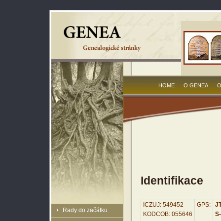
HOME
O GENEA
O
Identifikace
ICZUJ: 549452
GPS:
JT
Rady do začátku
KODCOB: 055646
S-