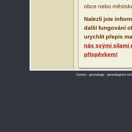
obce nebo městské
Nalezli jste infor
další fungování 
urychlit přepis m
nás svými silami
příspěvkem!
Genea - genealogie - genealogické str