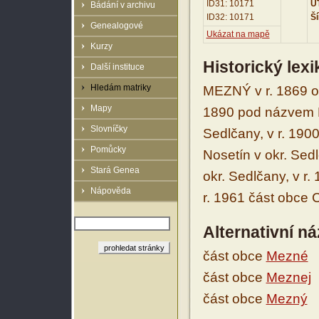
ID31: 10171
UT
Bádání v archivu
ID32: 10171
Ší
Genealogové
Ukázat na mapě
Kurzy
Historický lex
Další instituce
Hledám matriky
MEZNÝ v r. 1869 os
Mapy
1890 pod názvem M
Slovníčky
Sedlčany, v r. 19
Pomůcky
Nosetín v okr. Sed
Stará Genea
okr. Sedlčany, v r
Nápověda
r. 1961 část obce 
Alternativní n
část obce
Mezné
část obce
Meznej
část obce
Mezný