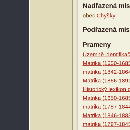
Nadřazená mís
obec
Chyšky
Podřazená mís
Prameny
Územně identifikačn
Matrika (1650-168
matrika (1842-186
Matrika (1866-189
Historický lexikon
Matrika (1650-168
matrika (1787-184
Matrika (1846-188
matrika (1787-184