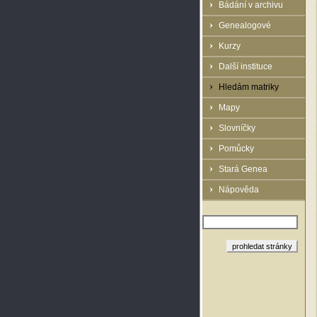
Bádání v archivu
Genealogové
Kurzy
Další instituce
Hledám matriky
Mapy
Slovníčky
Pomůcky
Stará Genea
Nápověda