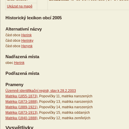
Ukázat na mapě
Historický lexikon obcí 2005
Alternativní názvy
část obce
Herink
část obce
Herinky
část obce
Herynk
Nadřazená místa
obec
Herink
Podřazená místa
Prameny
Územně identifikační registr, stav k 28.2.2003
Matrika (1855-1873)
, Popovičky 11, matrika narozených
Matrika (1873-1888)
, Popovičky 13, matrika narozených
Matrika (1889-1921)
, Popovičky 14, matrika narozených
Matrika (1873-1913)
, Popovičky 15, matrika oddaných
Matrika (1840-1888)
, Popovičky 12, matrika zemřelých
Vysvětlivky