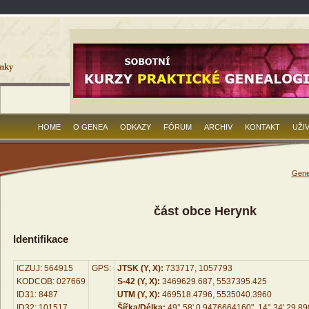
HOME
O GENEA
ODKAZY
FÓRUM
ARCHIV
KONTAKT
UŽI
Gene
část obce Herynk
Identifikace
ICZUJ: 564915
GPS:
JTSK (Y, X):
733717, 1057793
KODCOB: 027669
S-42 (Y, X):
3469629.687, 5537395.425
ID31: 8487
UTM (Y, X):
469518.4796, 5535040.3960
ID32: 101517
Šířka/Délka:
49° 58' 0.9476664160", 14° 34' 29.8