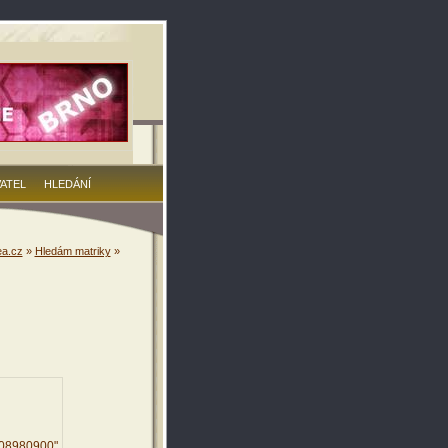
VATEL
HLEDÁNÍ
a.cz
»
Hledám matriky
»
908980900"