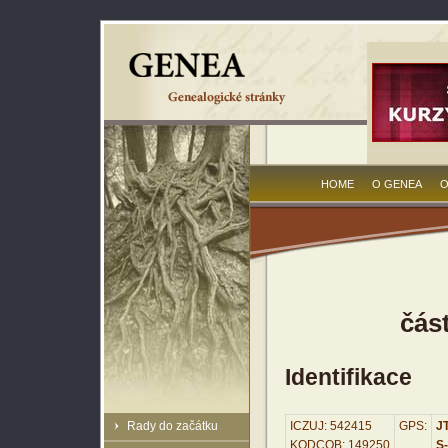
HOME
O GENEA
O
čás
Identifikace
Rady do začátku
ICZUJ: 542415
GPS:
JT
KODCOB: 149250
S-