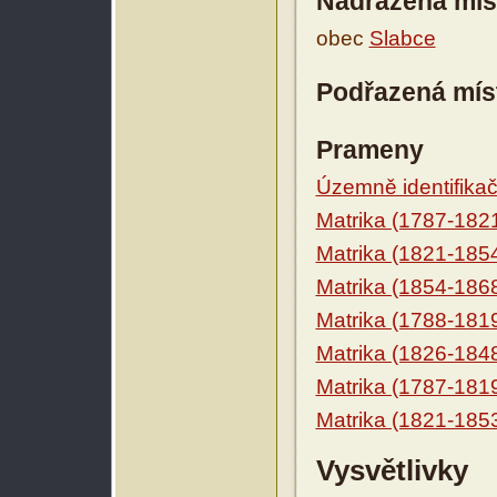
Nadřazená mís
obec
Slabce
Podřazená mís
Prameny
Územně identifikačn
Matrika (1787-182
Matrika (1821-185
Matrika (1854-186
Matrika (1788-181
Matrika (1826-184
Matrika (1787-181
Matrika (1821-185
Vysvětlivky