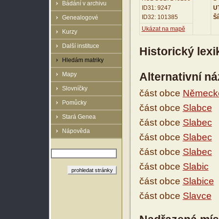
Bádání v archivu
ID31: 9247
UT
ID32: 101385
Ší
Genealogové
Ukázat na mapě
Kurzy
Další instituce
Historický lex
Hledám matriky
Alternativní n
Mapy
Slovníčky
část obce
Německé
Pomůcky
část obce
Slabce
Stará Genea
část obce
Slabec
Nápověda
část obce
Slabec
část obce
Slabec
část obce
Slabic
část obce
Slabice
část obce
Slavce