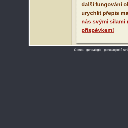
další fungování 
urychlit přepis m
nás svými silami
příspěvkem!
Genea - genealogie - genealogické str