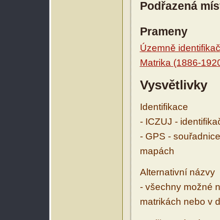
Podřazená mís
Prameny
Územně identifikačn
Matrika (1886-192
Vysvětlivky
Identifikace
- ICZUJ - identifik
- GPS - souřadnice
mapách
Alternativní názvy
- všechny možné ná
matrikách nebo v d