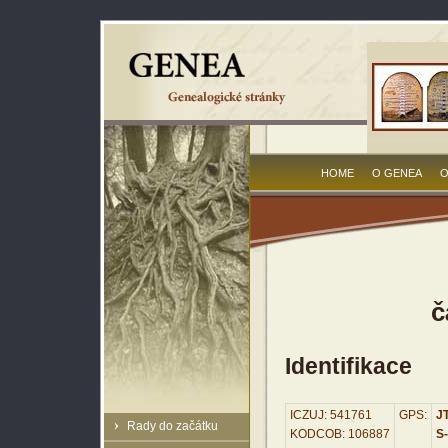
HOME
O GENEA
O
č
Identifikace
ICZUJ: 541761
GPS:
JT
Rady do začátku
KODCOB: 106887
S-