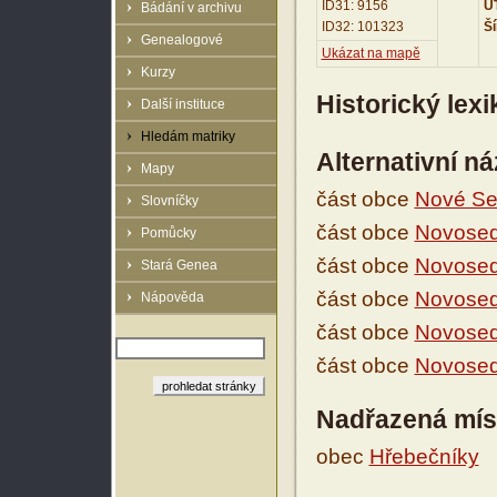
ID31: 9156
UT
Bádání v archivu
ID32: 101323
Ší
Genealogové
Ukázat na mapě
Kurzy
Historický lex
Další instituce
Hledám matriky
Alternativní n
Mapy
část obce
Nové Se
Slovníčky
část obce
Novosed
Pomůcky
část obce
Novosed
Stará Genea
část obce
Novosed
Nápověda
část obce
Novosed
část obce
Novose
Nadřazená mís
obec
Hřebečníky