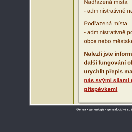
Nadřazená místa
- administrativně 
Podřazená místa
- administrativně 
obce nebo městské
Nalezli jste infor
další fungování 
urychlit přepis m
nás svými silami
příspěvkem!
Genea - genealogie - genealogické str