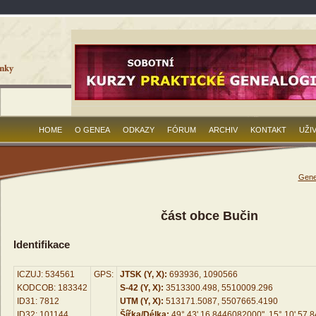
HOME
O GENEA
ODKAZY
FÓRUM
ARCHIV
KONTAKT
UŽI
Gene
část obce Bučin
Identifikace
ICZUJ: 534561
GPS:
JTSK (Y, X):
693936, 1090566
KODCOB: 183342
S-42 (Y, X):
3513300.498, 5510009.296
ID31: 7812
UTM (Y, X):
513171.5087, 5507665.4190
ID32: 101144
Šířka/Délka:
49° 43' 16.8446082000", 15° 10' 57.