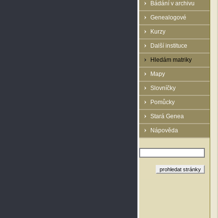
Bádání v archivu
Genealogové
Kurzy
Další instituce
Hledám matriky
Mapy
Slovníčky
Pomůcky
Stará Genea
Nápověda