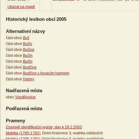
Ukázat na mapě
Historický lexikon obcí 2005
Alternativní názvy
část obce
Buč
část obce
Bučic
část obce
Bučice
část obce
Bučín
část obce
Bučin
část obce
Budčice
část obce
Budčice s kovacím hamrem
část obce
Hamry
Nadřazená místa
obec
Vlastějovice
Podřazená místa
Prameny
Územně identifikační registr, stav k 28.2.2003
Matrika (1765-1781)
, Dolní Kralovice 3, matrika oddaných