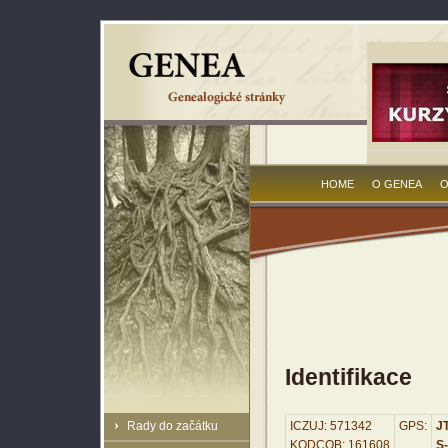
HOME
O GENEA
O
Identifikace
Rady do začátku
ICZUJ: 571342
GPS:
JT
KODCOB: 161608
S-