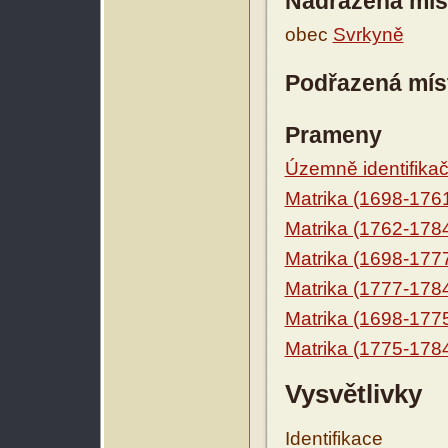
Nadřazená mís
obec
Svrkyně
Podřazená mís
Prameny
Územně identifikačn
Matrika (1698-176
Matrika (1762-178
Matrika (1698-177
Matrika (1777-178
Matrika (1698-177
Matrika (1775-178
Vysvětlivky
Identifikace