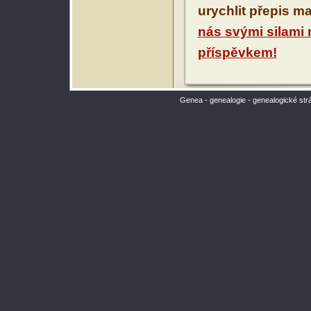
urychlit přepis m
nás svými silami
příspěvkem!
Genea - genealogie - genealogické str