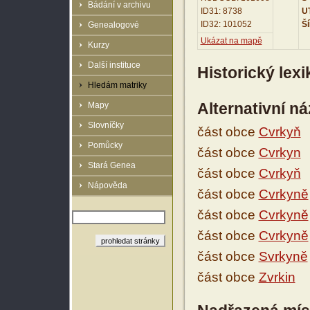
Bádání v archivu
ID31: 8738
UT
ID32: 101052
Ší
Genealogové
Ukázat na mapě
Kurzy
Další instituce
Historický lex
Hledám matriky
Alternativní n
Mapy
Slovníčky
část obce
Cvrkyň
Pomůcky
část obce
Cvrkyn
Stará Genea
část obce
Cvrkyň
Nápověda
část obce
Cvrkyně
část obce
Cvrkyně
část obce
Cvrkyně
část obce
Svrkyně
část obce
Zvrkin