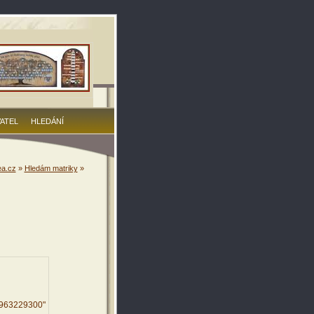
VATEL
HLEDÁNÍ
a.cz
»
Hledám matriky
»
9963229300"