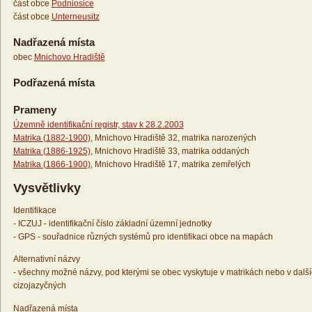
část obce
Podniosice
část obce
Unterneusitz
Nadřazená místa
obec
Mnichovo Hradiště
Podřazená místa
Prameny
Územně identifikační registr, stav k 28.2.2003
Matrika (1882-1900)
, Mnichovo Hradiště 32, matrika narozených
Matrika (1886-1925)
, Mnichovo Hradiště 33, matrika oddaných
Matrika (1866-1900)
, Mnichovo Hradiště 17, matrika zemřelých
Vysvětlivky
Identifikace
- ICZUJ - identifikační číslo základní územní jednotky
- GPS - souřadnice různých systémů pro identifikaci obce na mapách
Alternativní názvy
- všechny možné názvy, pod kterými se obec vyskytuje v matrikách nebo v dalš
cizojazyčných
Nadřazená místa