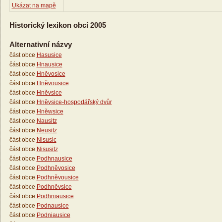
Ukázat na mapě
Historický lexikon obcí 2005
Alternativní názvy
část obce
Hasusice
část obce
Hnausice
část obce
Hněvosice
část obce
Hněvousice
část obce
Hněvsice
část obce
Hněvsice-hospodářský dvůr
část obce
Hněwsice
část obce
Nausitz
část obce
Neusitz
část obce
Nisusic
část obce
Nisusitz
část obce
Podhnausice
část obce
Podhněvosice
část obce
Podhněvousice
část obce
Podhněvsice
část obce
Podhniausice
část obce
Podnausice
část obce
Podniausice