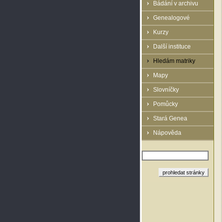
Bádání v archivu
Genealogové
Kurzy
Další instituce
Hledám matriky
Mapy
Slovníčky
Pomůcky
Stará Genea
Nápověda