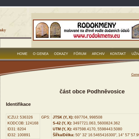
HOME
O GENEA
ODKAZY
FÓRUM
ARCHIV
KONTAKT
UŽI
Gene
část obce Podhněvosice
Identifikace
ICZUJ: 536326
GPS:
JTSK (Y, X):
697704, 998508
KODCOB: 124168
S-42 (Y, X):
3497721.063, 5600824.362
ID31: 8204
UTM (Y, X):
497598.4170, 5598443.5080
ID32: 100891
Šířka/Délka:
50° 32' 16.5465416300", 14° 57' 57.