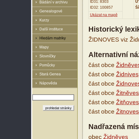
ID31: 8303
UT
Bádání v archivu
ID32: 100857
Ší
Genealogové
Ukázat na mapě
Kurzy
Historický lex
Další instituce
Hledám matriky
ŽIDNOVES viz Židn
Mapy
Alternativní n
Slovníčky
část obce
Židněve
Pomůcky
část obce
Židnives
Stará Genea
část obce
Židnove
Nápověda
část obce
Žitněves
část obce
Žitňoves
část obce
Žitnoves
Nadřazená mís
obec
Židněves