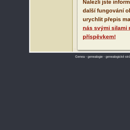
Nalezli jste infor
další fungování 
urychlit přepis m
nás svými silami
příspěvkem!
Genea - genealogie - genealogické str