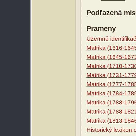
Podřazená mís
Prameny
Územně identifikačn
Matrika (1616-164
Matrika (1645-167
Matrika (1710-173
Matrika (1731-177
Matrika (1777-178
Matrika (1784-178
Matrika (1788-179
Matrika (1788-182
Matrika (1813-184
Historický lexikon