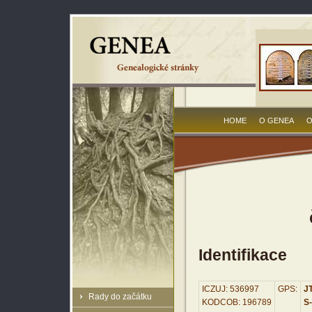
HOME
O GENEA
O
Identifikace
ICZUJ: 536997
GPS:
JT
Rady do začátku
KODCOB: 196789
S-