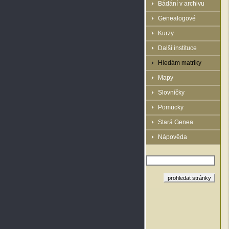
Bádání v archivu
Genealogové
Kurzy
Další instituce
Hledám matriky
Mapy
Slovníčky
Pomůcky
Stará Genea
Nápověda