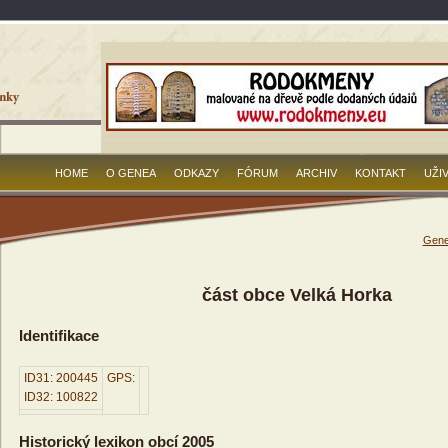
HOME
O GENEA
ODKAZY
FÓRUM
ARCHIV
KONTAKT
UŽI
Gene
část obce Velká Horka
Identifikace
ID31: 200445
GPS:
ID32: 100822
Historický lexikon obcí 2005