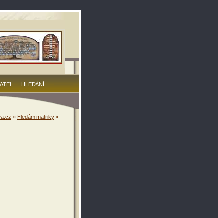
VATEL
HLEDÁNÍ
a.cz
»
Hledám matriky
»