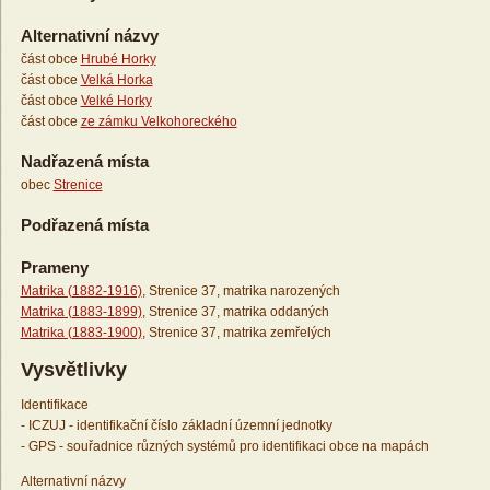
Alternativní názvy
část obce
Hrubé Horky
část obce
Velká Horka
část obce
Velké Horky
část obce
ze zámku Velkohoreckého
Nadřazená místa
obec
Strenice
Podřazená místa
Prameny
Matrika (1882-1916)
, Strenice 37, matrika narozených
Matrika (1883-1899)
, Strenice 37, matrika oddaných
Matrika (1883-1900)
, Strenice 37, matrika zemřelých
Vysvětlivky
Identifikace
- ICZUJ - identifikační číslo základní územní jednotky
- GPS - souřadnice různých systémů pro identifikaci obce na mapách
Alternativní názvy