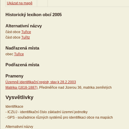
Ukázat na mapě
Historický lexikon obcí 2005
Alternativní názvy
část obce
Tuřice
část obce
Tuřitz
Nadřazená místa
obec
Tuřice
Podřazená místa
Prameny
Územně identifikační registr, stav k 28.2.2003
Matrika (1818-1887)
, Předměřice nad Jizerou 36, matrika zemřelých
Vysvětlivky
Identifikace
- ICZUJ - identifikační číslo základní územní jednotky
- GPS - souřadnice různých systémů pro identifikaci obce na mapách
Alternativní názvy