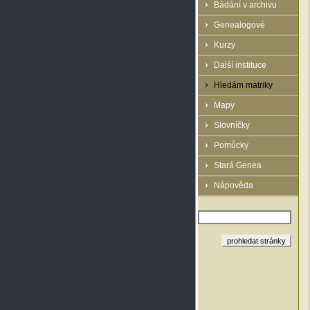
Bádání v archivu
Genealogové
Kurzy
Další instituce
Hledám matriky
Mapy
Slovníčky
Pomůcky
Stará Genea
Nápověda