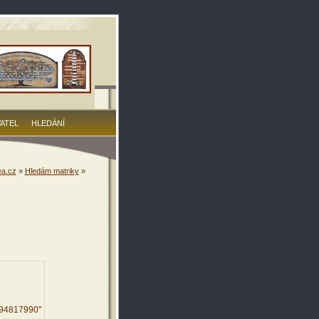
VATEL
HLEDÁNÍ
a.cz
»
Hledám matriky
»
494817990"