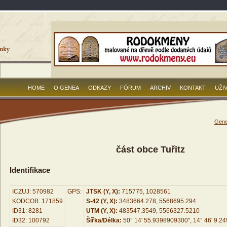
HOME
O GENEA
ODKAZY
FÓRUM
ARCHIV
KONTAKT
UŽI
Gene
část obce Tuřitz
Identifikace
ICZUJ: 570982
GPS:
JTSK (Y, X):
715775, 1028561
KODCOB: 171859
S-42 (Y, X):
3483664.278, 5568695.294
ID31: 8281
UTM (Y, X):
483547.3549, 5566327.5210
ID32: 100792
Šířka/Délka:
50° 14' 55.9398909300", 14° 46' 9.2