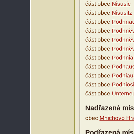
část obce
Nisusic
část obce
Nisusitz
část obce
Podhnau
část obce
Podhněv
část obce
Podhněv
část obce
Podhněv
část obce
Podhnia
část obce
Podnaus
část obce
Podniau
část obce
Podnios
část obce
Unterneu
Nadřazená mís
obec
Mnichovo Hra
Podřazená mís