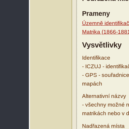
Prameny
Územně identifikačn
Matrika (1866-188
Vysvětlivky
Identifikace
- ICZUJ - identifik
- GPS - souřadnice
mapách
Alternativní názvy
- všechny možné ná
matrikách nebo v d
Nadřazená místa