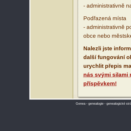
- administrativně 
Podřazená místa
- administrativně 
obce nebo městské
Nalezli jste infor
další fungování 
urychlit přepis m
nás svými silami
příspěvkem!
Genea - genealogie - genealogické str