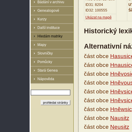
Bádání v archivu
ID31: 8204
UT
ID32: 100555
Ší
Genealogové
Ukázat na mapě
Kurzy
Další instituce
Historický lex
Hledám matriky
Alternativní n
Mapy
Slovníčky
část obce
Hasusic
Pomůcky
část obce
Hnausic
Stará Genea
část obce
Hněvosi
Nápověda
část obce
Hněvous
část obce
Hněvsic
část obce
Hněvsic
část obce
Hněwsic
část obce
Nausitz
část obce
Neusitz