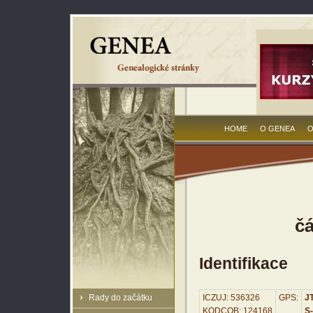
HOME
O GENEA
O
č
Identifikace
Rady do začátku
ICZUJ: 536326
GPS:
JT
KODCOB: 124168
S-