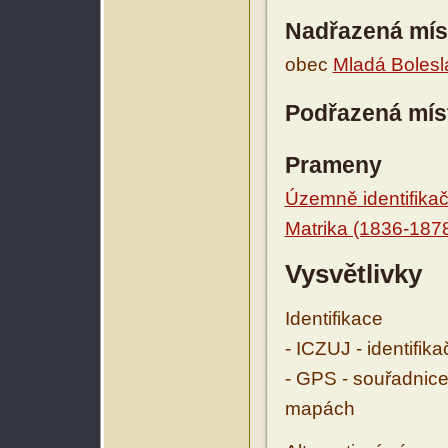
Nadřazená mís
obec
Mladá Bolesl
Podřazená mís
Prameny
Územně identifikačn
Matrika (1836-187
Vysvětlivky
Identifikace
- ICZUJ - identifik
- GPS - souřadnice
mapách