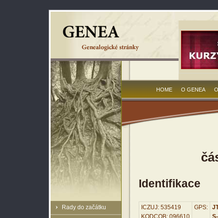
HOME
O GENEA
O
čá
Identifikace
Rady do začátku
ICZUJ: 535419
GPS:
JT
KODCOB: 096610
S-