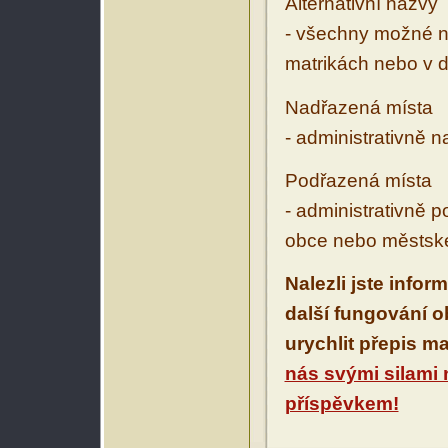
Alternativní názvy
- všechny možné ná
matrikách nebo v d
Nadřazená místa
- administrativně 
Podřazená místa
- administrativně 
obce nebo městské
Nalezli jste infor
další fungování 
urychlit přepis m
nás svými silami
příspěvkem!