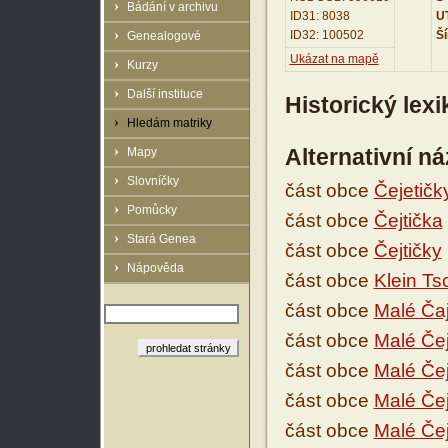
Bádání v archivu
ID31: 8038
UT
ID32: 100502
Ší
Genealogové
Ukázat na mapě
Kurzy
Další instituce
Historický lex
Hledám matriky
Alternativní n
Mapy
Slovníčky
část obce
Čejetičk
Pomůcky
část obce
Čejtička
Stará Genea
část obce
Čejtičky
Nápověda
část obce
Klein Ts
část obce
Malé Čaj
část obce
Malé Čej
část obce
Malé Čej
část obce
Malé Čej
část obce
Malé Čej