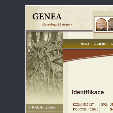
HOME
O GENEA
O
Identifikace
ICZUJ: 535427
GPS:
JT
Rady do začátku
KODCOB: 402630
S-