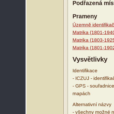
Podřazená mís
Prameny
Územně identifikačn
Matrika (1801-194
Matrika (1803-192
Matrika (1801-190
Vysvětlivky
Identifikace
- ICZUJ - identifik
- GPS - souřadnice
mapách
Alternativní názvy
- všechny možné ná