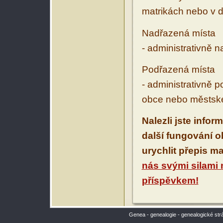
matrikách nebo v d
Nadřazená místa
- administrativně 
Podřazená místa
- administrativně 
obce nebo městské
Nalezli jste infor
další fungování 
urychlit přepis m
nás svými silami
příspěvkem!
Genea - genealogie - genealogické str