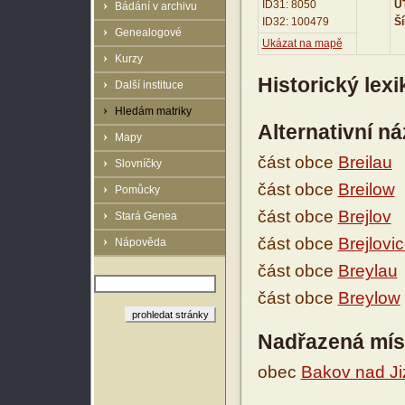
ID31: 8050
UT
Bádání v archivu
ID32: 100479
Ší
Genealogové
Ukázat na mapě
Kurzy
Historický lex
Další instituce
Hledám matriky
Alternativní n
Mapy
část obce
Breilau
Slovníčky
část obce
Breilow
Pomůcky
část obce
Brejlov
Stará Genea
část obce
Brejlovi
Nápověda
část obce
Breylau
část obce
Breylow
Nadřazená mís
obec
Bakov nad Ji