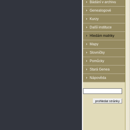
Bádání v archivu
Genealogové
Kurzy
Další instituce
Hledám matriky
Mapy
Slovníčky
Pomůcky
Stará Genea
Nápověda