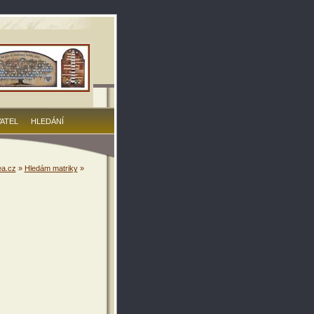
VATEL
HLEDÁNÍ
a.cz
»
Hledám matriky
»