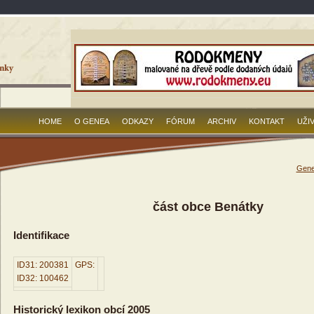
HOME
O GENEA
ODKAZY
FÓRUM
ARCHIV
KONTAKT
UŽI
Gene
část obce Benátky
Identifikace
ID31: 200381
GPS:
ID32: 100462
Historický lexikon obcí 2005