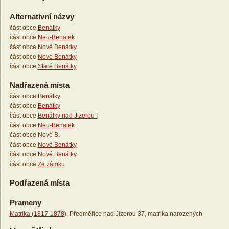
Alternativní názvy
část obce
Benátky
část obce
Neu-Benatek
část obce
Nové Benátky
část obce
Nové Benátky
část obce
Staré Benátky
Nadřazená místa
část obce
Benátky
část obce
Benátky
část obce
Benátky nad Jizerou I
část obce
Neu-Benatek
část obce
Nové B.
část obce
Nové Benátky
část obce
Nové Benátky
část obce
Ze zámku
Podřazená místa
Prameny
Matrika (1817-1878)
, Předměřice nad Jizerou 37, matrika narozených