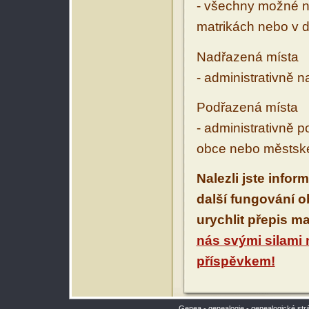
- všechny možné ná
matrikách nebo v d
Nadřazená místa
- administrativně 
Podřazená místa
- administrativně 
obce nebo městské
Nalezli jste infor
další fungování 
urychlit přepis m
nás svými silami
příspěvkem!
Genea - genealogie - genealogické str