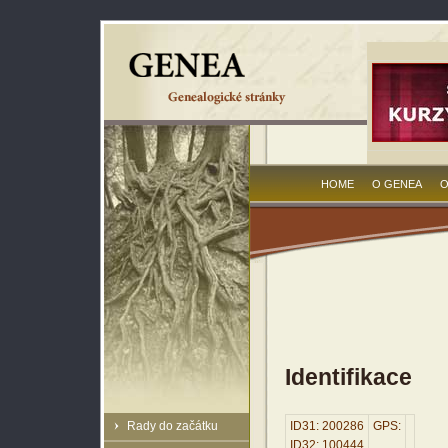
HOME
O GENEA
O
Identifikace
Rady do začátku
ID31: 200286
GPS:
ID32: 100444