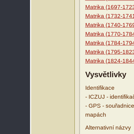
Matrika (1697-172
Matrika (1732-174
Matrika (1740-176
Matrika (1770-178
Matrika (1784-179
Matrika (1795-182
Matrika (1824-184
Vysvětlivky
Identifikace
- ICZUJ - identifik
- GPS - souřadnice
mapách
Alternativní názvy