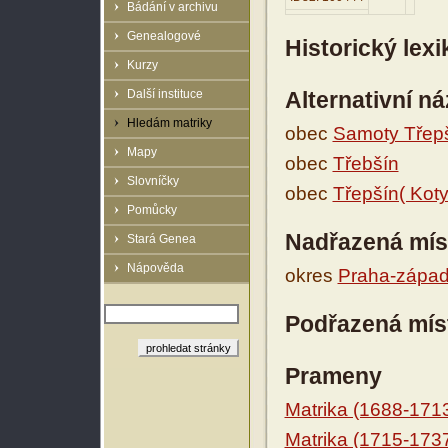
Bádání v archivu
Genealogové
Historický lex
Kurzy
Další instituce
Alternativní n
Hledám matriky
obec
Samoty Třep
Mapy
obec
Třebšín
Slovníčky
obec
Třepšín( Koty
Pomůcky
Nadřazená mís
Stará Genea
Nápověda
okres
Praha-zápa
Podřazená mís
Prameny
Matrika (1688-171
Matrika (1715-173