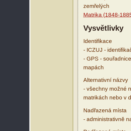
zemřelých
Matrika (1848-188
Vysvětlivky
Identifikace
- ICZUJ - identifik
- GPS - souřadnice
mapách
Alternativní názvy
- všechny možné ná
matrikách nebo v d
Nadřazená místa
- administrativně 