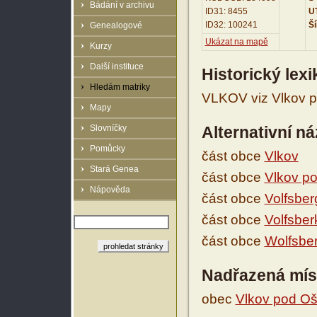
Bádání v archivu
ID31: 8455
UT
ID32: 100241
Ší
Genealogové
Ukázat na mapě
Kurzy
Další instituce
Historický lex
Hledám matriky
VLKOV viz Vlkov 
Mapy
Slovníčky
Alternativní n
Pomůcky
část obce
Vlkov
Stará Genea
část obce
Vlkov p
Nápověda
část obce
Volfsber
část obce
Volfsber
část obce
Wolfsbe
Nadřazená mís
obec
Vlkov pod O