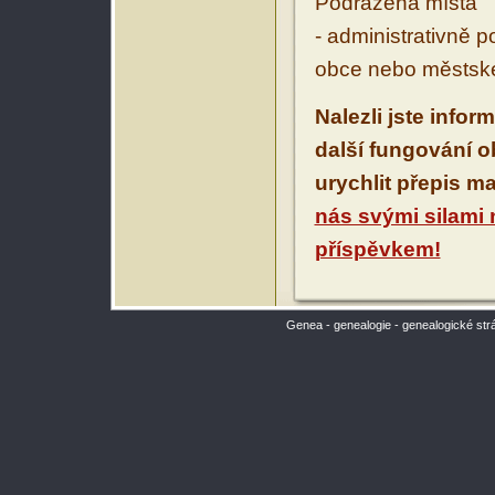
Podřazená místa
- administrativně 
obce nebo městské
Nalezli jste infor
další fungování 
urychlit přepis m
nás svými silami
příspěvkem!
Genea - genealogie - genealogické str