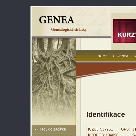
HOME
O GENEA
O
Identifikace
Rady do začátku
ICZUJ: 537951
GPS:
JT
KODCOB: 184098
S-