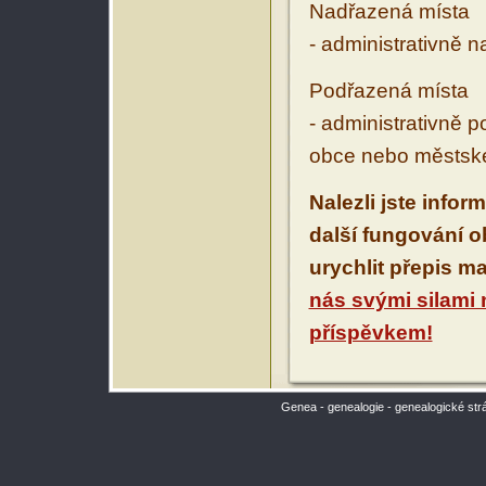
Nadřazená místa
- administrativně 
Podřazená místa
- administrativně 
obce nebo městské
Nalezli jste infor
další fungování 
urychlit přepis m
nás svými silami
příspěvkem!
Genea - genealogie - genealogické str