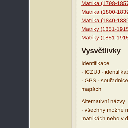
Matrika (1798-185
Matrika (1800-183
Matrika (1840-188
Matriky (1851-191
Matriky (1851-191
Vysvětlivky
Identifikace
- ICZUJ - identifik
- GPS - souřadnice
mapách
Alternativní názvy
- všechny možné ná
matrikách nebo v d