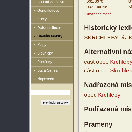
ID31: 8370
UT
Bádání v archivu
ID32: 100196
Ší
Genealogové
Ukázat na mapě
Kurzy
Historický lex
Další instituce
Hledám matriky
SKRCHLEBY viz Kr
Mapy
Alternativní n
Slovníčky
část obce
Krchleb
Pomůcky
část obce
Skrchle
Stará Genea
Nápověda
Nadřazená mís
obec
Krchleby
Podřazená mís
Prameny