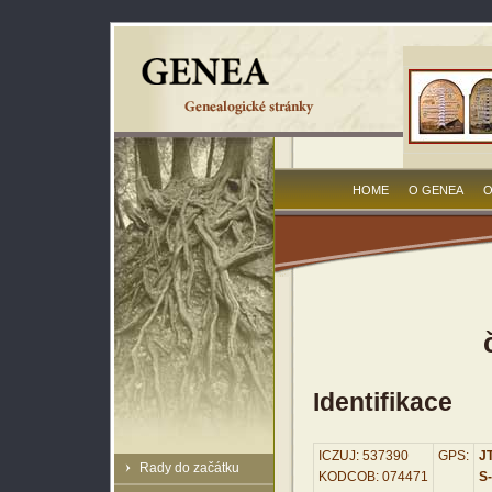
HOME
O GENEA
O
Identifikace
ICZUJ: 537390
GPS:
JT
Rady do začátku
KODCOB: 074471
S-