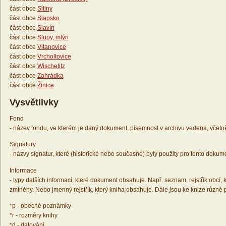
část obce
Sitiny
část obce
Slapsko
část obce
Slavín
část obce
Slupy, mlýn
část obce
Vitanovice
část obce
Vrcholtovice
část obce
Wischetitz
část obce
Zahrádka
část obce
Žinice
Vysvětlivky
Fond
- název fondu, ve kterém je daný dokument, písemnost v archivu vedena, včetn
Signatury
- názvy signatur, které (historické nebo současné) byly použity pro tento dokum
Informace
- typy dalších informací, které dokument obsahuje. Např. seznam, rejstřík obcí, k
zmíněny. Nebo jmenný rejstřík, který kniha obsahuje. Dále jsou ke knize různé
*p - obecné poznámky
*r - rozměry knihy
*d - datování