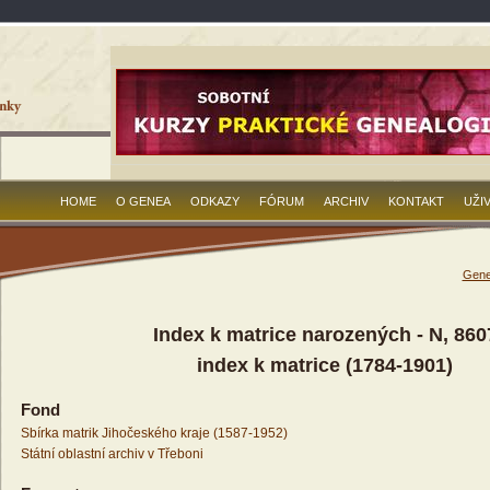
HOME
O GENEA
ODKAZY
FÓRUM
ARCHIV
KONTAKT
UŽI
Gene
Index k matrice narozených - N, 860
index k matrice (1784-1901)
Fond
Sbírka matrik Jihočeského kraje (1587-1952)
Státní oblastní archiv v Třeboni