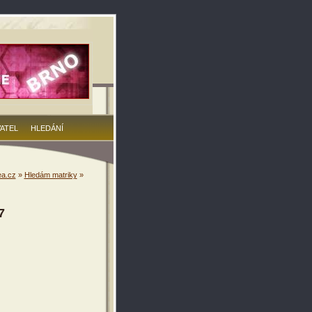
VATEL
HLEDÁNÍ
a.cz
»
Hledám matriky
»
7