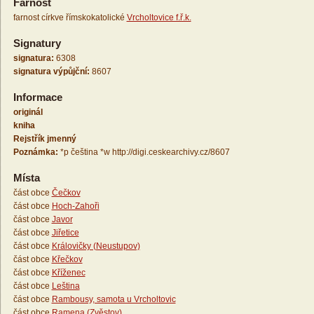
Farnost
farnost církve římskokatolické
Vrcholtovice f.ř.k.
Signatury
signatura:
6308
signatura výpůjční:
8607
Informace
originál
kniha
Rejstřík jmenný
Poznámka:
*p čeština *w http://digi.ceskearchivy.cz/8607
Místa
část obce
Čečkov
část obce
Hoch-Zahoři
část obce
Javor
část obce
Jiřetice
část obce
Královičky (Neustupov)
část obce
Křečkov
část obce
Kříženec
část obce
Leština
část obce
Rambousy, samota u Vrcholtovic
část obce
Ramena (Zvěstov)