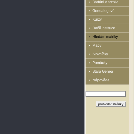
Bádání v archivu
Genealogové
Kurzy
Další instituce
Hledám matriky
Mapy
Slovníčky
Pomůcky
Stará Genea
Nápověda