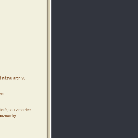
ě názvu archivu
ent
teré jsou v matrice
 poznámky: