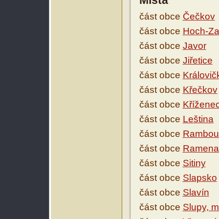
Místa
část obce
Čečkov
část obce
Hoch-Za
část obce
Javor
část obce
Jiřetice
část obce
Královič
část obce
Křečkov
část obce
Křížene
část obce
Leština
část obce
Rambous
část obce
Ramena 
část obce
Sitiny
část obce
Slapsko
část obce
Slavín
část obce
Slupy, m