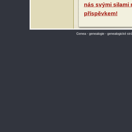
nás svými silami
příspěvkem!
Genea - genealogie - genealogické str