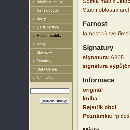
Sbírka matrik Jiho
Bádání v archivu
Státní oblastní arc
Genealogové
Kurzy
Farnost
Další instituce
farnost církve řím
Hledám matriky
Mapy
Signatury
Slovníčky
signatura:
6305
Pomůcky
signatura výpůjčn
Stará Genea
Nápověda
Informace
originál
kniha
Rejstřík obcí
Poznámka:
*p češt