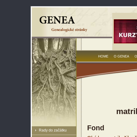
HOME
O GENEA
O
matri
Fond
Rady do začátku