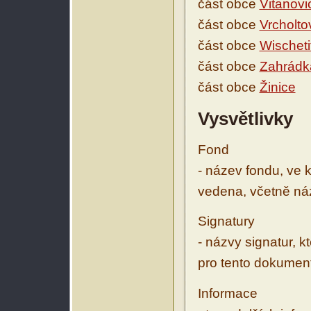
část obce
Vitanovi
část obce
Vrcholto
část obce
Wischeti
část obce
Zahrádk
část obce
Žinice
Vysvětlivky
Fond
- název fondu, ve 
vedena, včetně ná
Signatury
- názvy signatur, k
pro tento dokumen
Informace