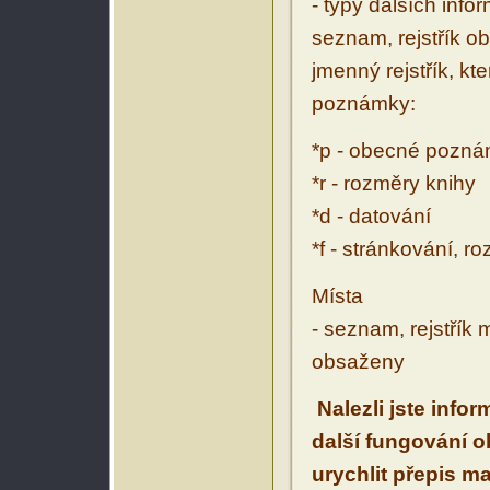
- typy dalších inf
seznam, rejstřík ob
jmenný rejstřík, kt
poznámky:
*p - obecné pozn
*r - rozměry knihy
*d - datování
*f - stránkování, r
Místa
- seznam, rejstřík 
obsaženy
Nalezli jste info
další fungování 
urychlit přepis m