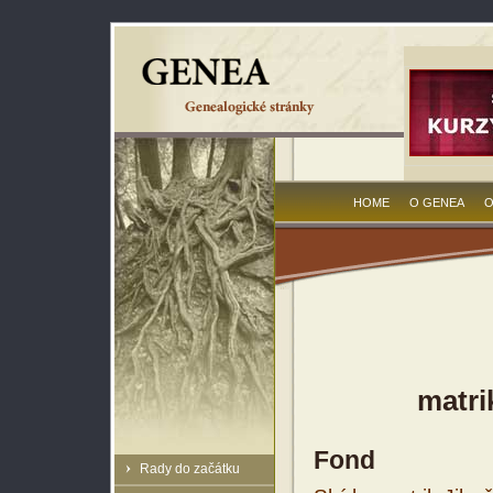
HOME
O GENEA
O
matri
Fond
Rady do začátku