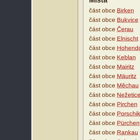
Místa
část obce
Birken
část obce
Bukvice
část obce
Čerau
část obce
Elnischt
část obce
Hohendo
část obce
Keblan
část obce
Mairitz
část obce
Mäuritz
část obce
Měchau
část obce
Nežetic
část obce
Pirchen
část obce
Porschi
část obce
Pürchen
část obce
Rankau