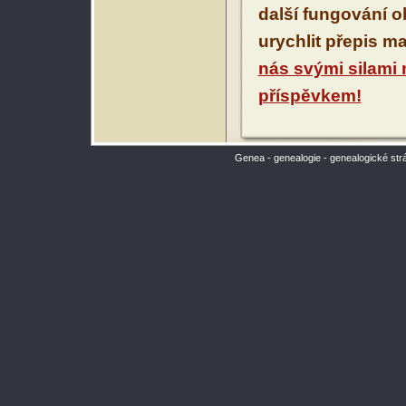
další fungování 
urychlit přepis m
nás svými silami
příspěvkem!
Genea - genealogie - genealogické str