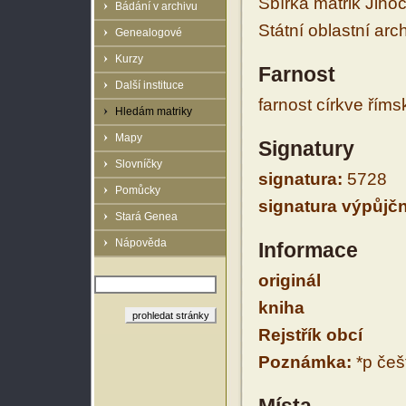
Sbírka matrik Jiho
Bádání v archivu
Státní oblastní arc
Genealogové
Kurzy
Farnost
Další instituce
farnost církve řím
Hledám matriky
Mapy
Signatury
Slovníčky
signatura:
5728
Pomůcky
signatura výpůjčn
Stará Genea
Nápověda
Informace
originál
kniha
Rejstřík obcí
Poznámka:
*p češt