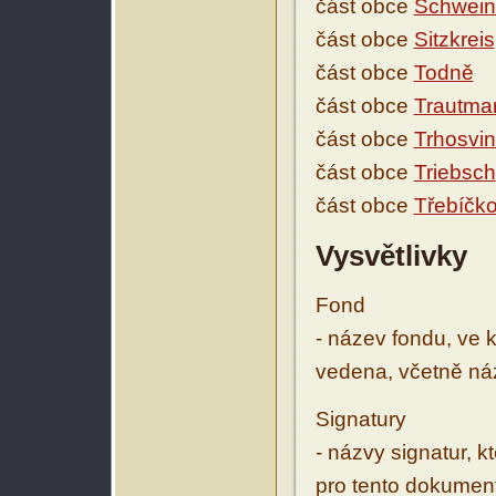
část obce
Schweini
část obce
Sitzkreis
část obce
Todně
část obce
Trautma
část obce
Trhosvi
část obce
Triebsch
část obce
Třebíčk
Vysvětlivky
Fond
- název fondu, ve 
vedena, včetně ná
Signatury
- názvy signatur, k
pro tento dokumen