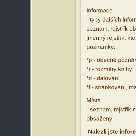
Informace
- typy dalších inf
seznam, rejstřík ob
jmenný rejstřík, kt
poznámky:
*p - obecné pozn
*r - rozměry knihy
*d - datování
*f - stránkování, r
Místa
- seznam, rejstřík 
obsaženy
Nalezli jste info