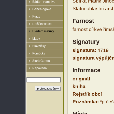
Sbírka matrik Jiho
Bádání v archivu
Státní oblastní arc
Genealogové
Kurzy
Farnost
Další instituce
farnost církve řím
Hledám matriky
Mapy
Signatury
Slovníčky
signatura:
4719
Pomůcky
signatura výpůjčn
Stará Genea
Nápověda
Informace
originál
kniha
Rejstřík obcí
Poznámka:
*p češt