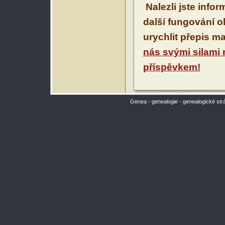
Nalezli jste info
další fungování 
urychlit přepis m
nás svými silami
příspěvkem!
Genea - genealogie - genealogické str