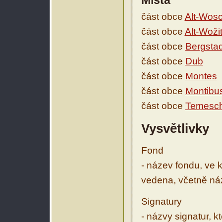
Místa
část obce
Alt-Wosc
část obce
Alt-Woži
část obce
Bergstad
část obce
Dub
část obce
Montes
část obce
Montibu
část obce
Temesc
Vysvětlivky
Fond
- název fondu, ve 
vedena, včetně ná
Signatury
- názvy signatur, k