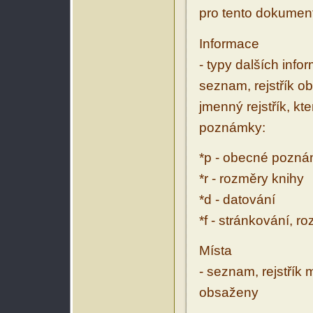
pro tento dokumen
Informace
- typy dalších inf
seznam, rejstřík ob
jmenný rejstřík, kt
poznámky:
*p - obecné pozn
*r - rozměry knihy
*d - datování
*f - stránkování, r
Místa
- seznam, rejstřík 
obsaženy