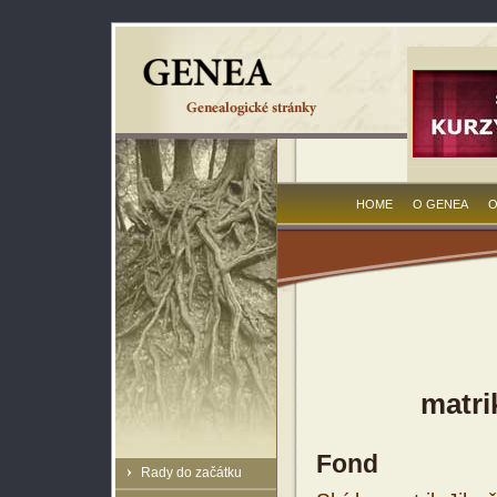
HOME
O GENEA
O
matri
Fond
Rady do začátku