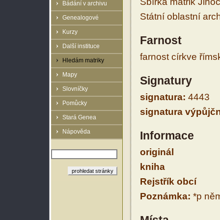
Sbírka matrik Jiho
Bádání v archivu
Státní oblastní arc
Genealogové
Kurzy
Farnost
Další instituce
farnost církve řím
Hledám matriky
Mapy
Signatury
Slovníčky
signatura:
4443
Pomůcky
signatura výpůjčn
Stará Genea
Nápověda
Informace
originál
kniha
Rejstřík obcí
Poznámka:
*p něm