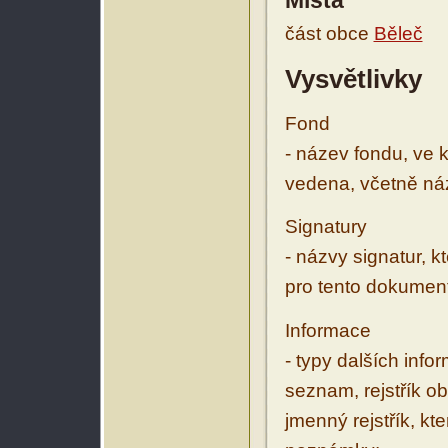
Místa
část obce
Běleč
Vysvětlivky
Fond
- název fondu, ve 
vedena, včetně ná
Signatury
- názvy signatur, k
pro tento dokumen
Informace
- typy dalších inf
seznam, rejstřík ob
jmenný rejstřík, kt