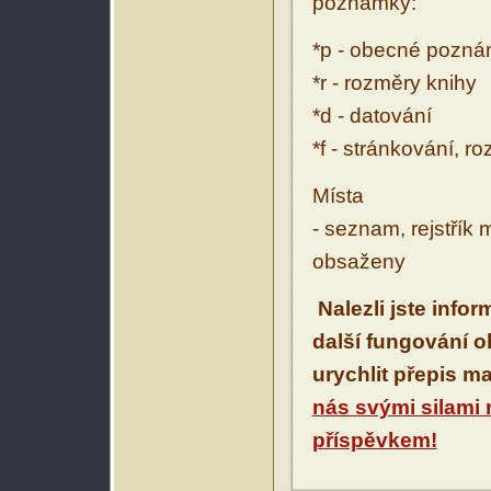
poznámky:
*p - obecné pozn
*r - rozměry knihy
*d - datování
*f - stránkování, r
Místa
- seznam, rejstřík 
obsaženy
Nalezli jste info
další fungování 
urychlit přepis m
nás svými silami
příspěvkem!