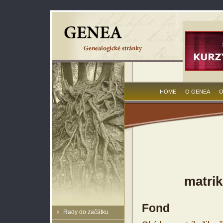
HOME
O GENEA
O
matrik
Fond
Rady do začátku