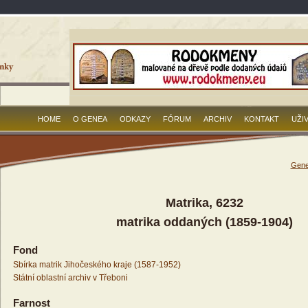
HOME
O GENEA
ODKAZY
FÓRUM
ARCHIV
KONTAKT
UŽI
Gene
Matrika, 6232
matrika oddaných (1859-1904)
Fond
Sbírka matrik Jihočeského kraje (1587-1952)
Státní oblastní archiv v Třeboni
Farnost