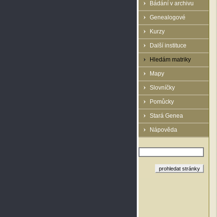
Bádání v archivu
Genealogové
Kurzy
Další instituce
Hledám matriky
Mapy
Slovníčky
Pomůcky
Stará Genea
Nápověda