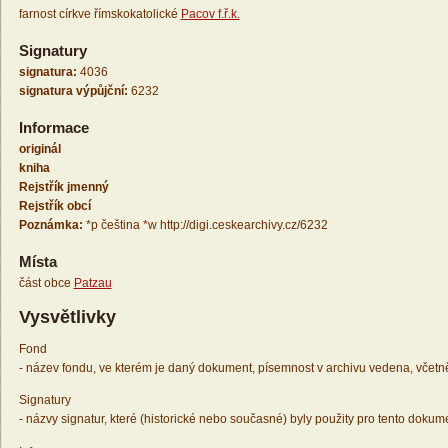
farnost církve římskokatolické
Pacov f.ř.k.
Signatury
signatura:
4036
signatura výpůjční:
6232
Informace
originál
kniha
Rejstřík jmenný
Rejstřík obcí
Poznámka:
*p čeština *w http://digi.ceskearchivy.cz/6232
Místa
část obce
Patzau
Vysvětlivky
Fond
- název fondu, ve kterém je daný dokument, písemnost v archivu vedena, včetn
Signatury
- názvy signatur, které (historické nebo současné) byly použity pro tento dokum