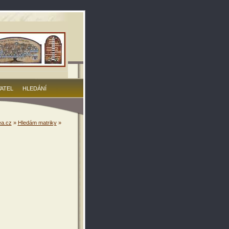
VATEL
HLEDÁNÍ
a.cz
»
Hledám matriky
»