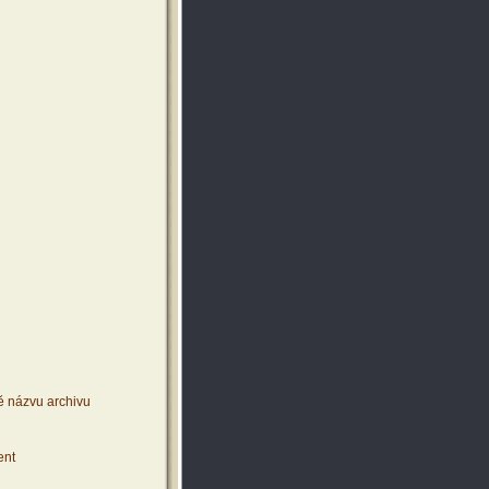
ě názvu archivu
ent