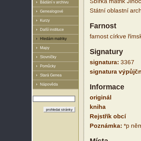
Sbírka matrik Jiho
Bádání v archivu
Státní oblastní arc
Genealogové
Kurzy
Farnost
Další instituce
farnost církve řím
Hledám matriky
Mapy
Signatury
Slovníčky
signatura:
3367
Pomůcky
signatura výpůjčn
Stará Genea
Nápověda
Informace
originál
kniha
Rejstřík obcí
Poznámka:
*p něm