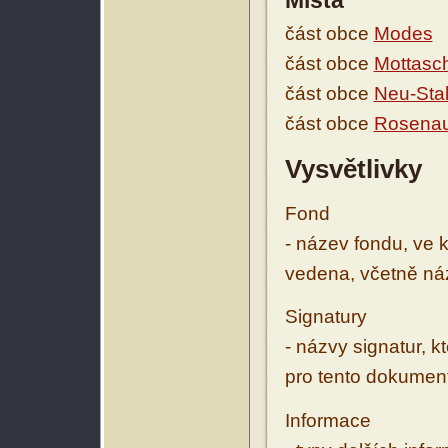
Místa
část obce
Modes
část obce
Mottasc
část obce
Neu-Sta
část obce
Rosena
Vysvětlivky
Fond
- název fondu, ve 
vedena, včetně ná
Signatury
- názvy signatur, k
pro tento dokumen
Informace