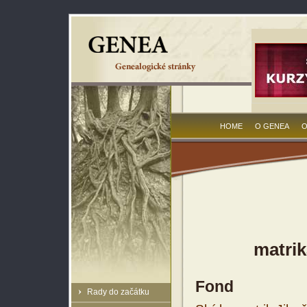
HOME
O GENEA
O
matrik
Fond
Rady do začátku