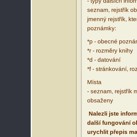
- typy dalších inf
seznam, rejstřík ob
jmenný rejstřík, kt
poznámky:
*p - obecné pozn
*r - rozměry knihy
*d - datování
*f - stránkování, r
Místa
- seznam, rejstřík 
obsaženy
Nalezli jste info
další fungování 
urychlit přepis m