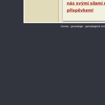
nás svými silami
příspěvkem!
Genea - genealogie - genealogické str