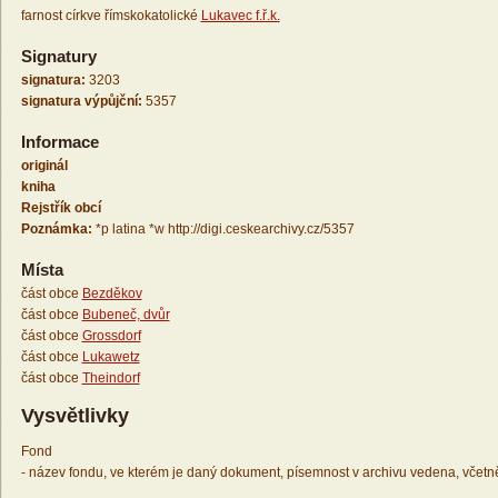
farnost církve římskokatolické
Lukavec f.ř.k.
Signatury
signatura:
3203
signatura výpůjční:
5357
Informace
originál
kniha
Rejstřík obcí
Poznámka:
*p latina *w http://digi.ceskearchivy.cz/5357
Místa
část obce
Bezděkov
část obce
Bubeneč, dvůr
část obce
Grossdorf
část obce
Lukawetz
část obce
Theindorf
Vysvětlivky
Fond
- název fondu, ve kterém je daný dokument, písemnost v archivu vedena, včetn