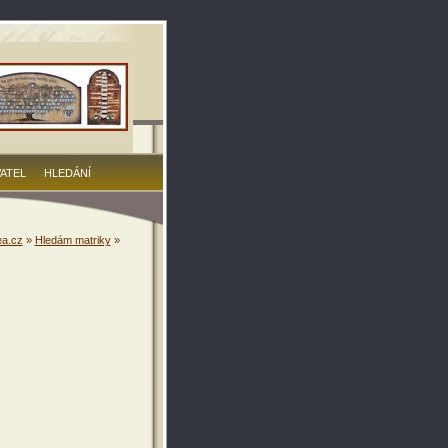
VATEL
HLEDÁNÍ
a.cz
»
Hledám matriky
»