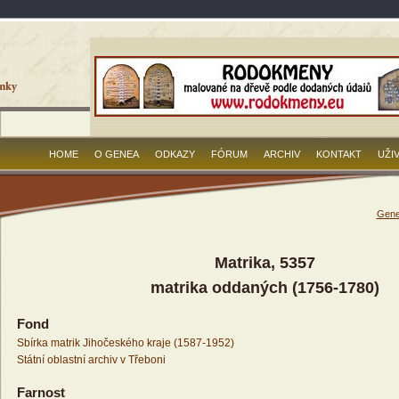
HOME
O GENEA
ODKAZY
FÓRUM
ARCHIV
KONTAKT
UŽI
Gene
Matrika, 5357
matrika oddaných (1756-1780)
Fond
Sbírka matrik Jihočeského kraje (1587-1952)
Státní oblastní archiv v Třeboni
Farnost