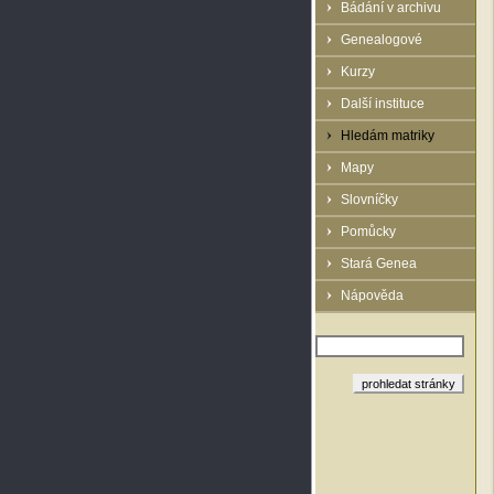
Bádání v archivu
Genealogové
Kurzy
Další instituce
Hledám matriky
Mapy
Slovníčky
Pomůcky
Stará Genea
Nápověda