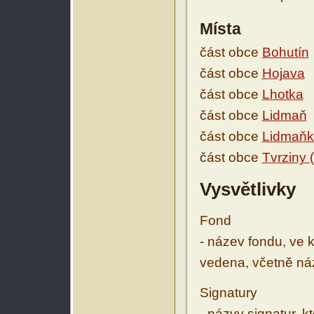
Místa
část obce
Bohutín
část obce
Hojava
část obce
Lhotka
část obce
Lidmaň
část obce
Lidmaňk
část obce
Tvrziny 
Vysvětlivky
Fond
- název fondu, ve 
vedena, včetně ná
Signatury
- názvy signatur, k