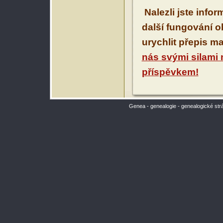
Nalezli jste info
další fungování 
urychlit přepis m
nás svými silami
příspěvkem!
Genea - genealogie - genealogické str