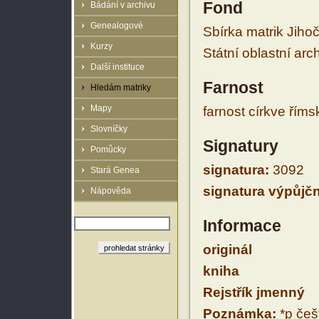
Fond
Bádání v archivu
Genealogové
Sbírka matrik Jiho
Kurzy
Státní oblastní arc
Další instituce
Farnost
Hledám matriky
Mapy
farnost církve řím
Slovníčky
Signatury
Pomůcky
signatura:
3092
Stará Genea
signatura výpůjčn
Nápověda
Informace
originál
kniha
Rejstřík jmenný
Poznámka:
*p češt