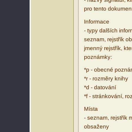
pro tento dokumen
Informace
- typy dalších inf
seznam, rejstřík ob
jmenný rejstřík, kt
poznámky:
*p - obecné pozn
*r - rozměry knihy
*d - datování
*f - stránkování, r
Místa
- seznam, rejstřík 
obsaženy