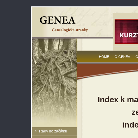
HOME
O GENEA
O
Index k ma
z
inde
Rady do začátku