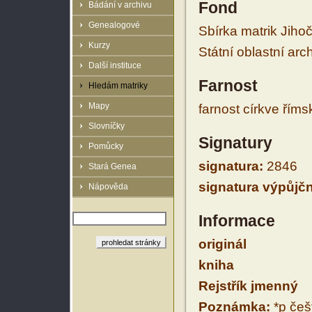
Fond
Bádání v archivu
Genealogové
Sbírka matrik Jiho
Kurzy
Státní oblastní arc
Další instituce
Farnost
Hledám matriky
Mapy
farnost církve řím
Slovníčky
Signatury
Pomůcky
signatura:
2846
Stará Genea
signatura výpůjčn
Nápověda
Informace
originál
kniha
Rejstřík jmenný
Poznámka:
*p češt