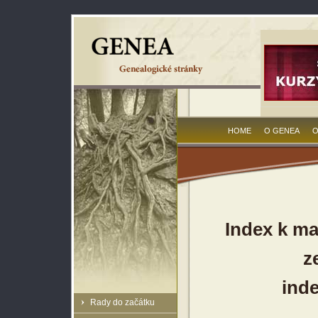
HOME
O GENEA
O
Index k ma
z
inde
Rady do začátku