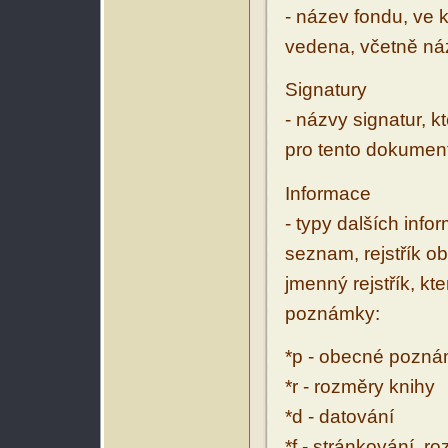
- název fondu, ve 
vedena, včetně ná
Signatury
- názvy signatur, k
pro tento dokumen
Informace
- typy dalších inf
seznam, rejstřík ob
jmenný rejstřík, kt
poznámky:
*p - obecné pozn
*r - rozměry knihy
*d - datování
*f - stránkování, r