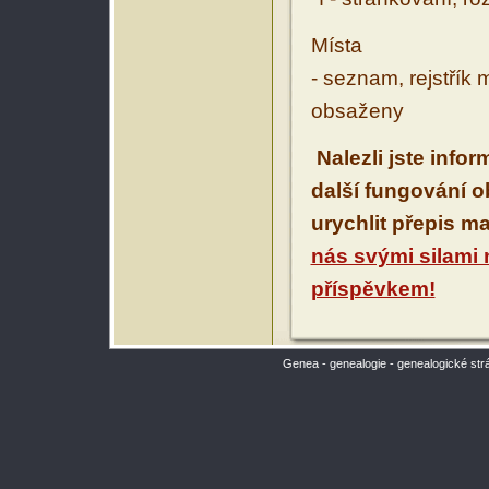
Místa
- seznam, rejstřík 
obsaženy
Nalezli jste info
další fungování 
urychlit přepis m
nás svými silami
příspěvkem!
Genea - genealogie - genealogické str