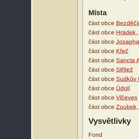
Místa
část obce
Bezděčí
část obce
Hrádek, 
část obce
Josapha
část obce
Křeč
část obce
Sancta 
část obce
Střítež
část obce
Sudkův 
část obce
Údolí
část obce
Vlčeves
část obce
Zoubek,
Vysvětlivky
Fond