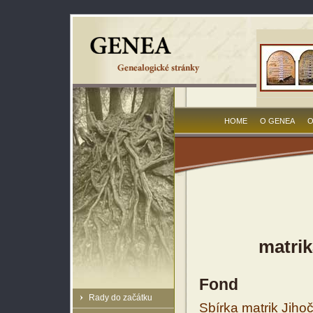
HOME
O GENEA
O
matrik
Fond
Rady do začátku
Sbírka matrik Jiho