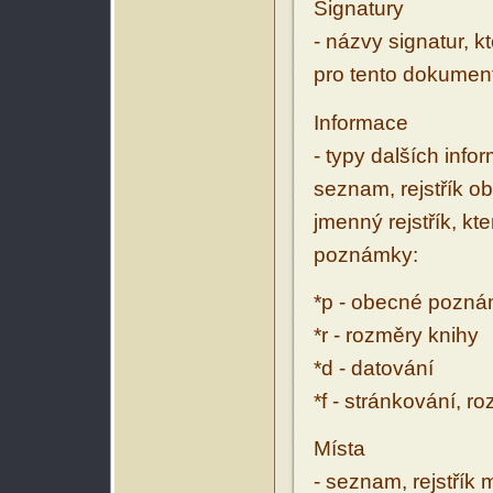
Signatury
- názvy signatur, k
pro tento dokumen
Informace
- typy dalších inf
seznam, rejstřík ob
jmenný rejstřík, kt
poznámky:
*p - obecné pozn
*r - rozměry knihy
*d - datování
*f - stránkování, r
Místa
- seznam, rejstřík 