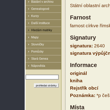
Bádání v archivu
Státní oblastní arc
Genealogové
Kurzy
Farnost
Další instituce
farnost církve řím
Hledám matriky
Signatury
Mapy
Slovníčky
signatura:
2640
Pomůcky
signatura výpůjčn
Stará Genea
Informace
Nápověda
originál
kniha
Rejstřík obcí
Poznámka:
*p češt
Místa