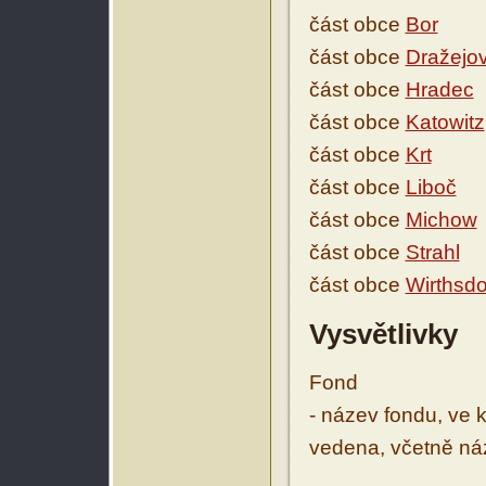
část obce
Bor
část obce
Dražejo
část obce
Hradec
část obce
Katowitz
část obce
Krt
část obce
Liboč
část obce
Michow
část obce
Strahl
část obce
Wirthsdo
Vysvětlivky
Fond
- název fondu, ve 
vedena, včetně ná