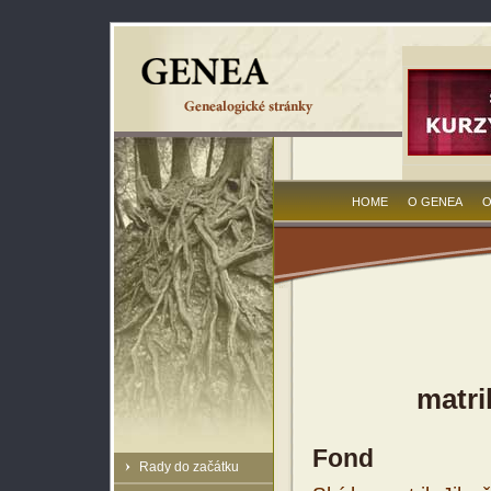
HOME
O GENEA
O
matri
Fond
Rady do začátku