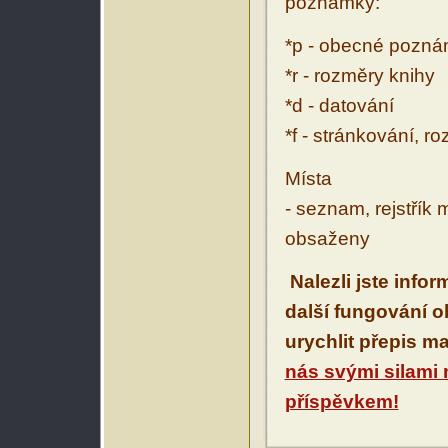
poznámky:
*p - obecné pozn
*r - rozměry knihy
*d - datování
*f - stránkování, r
Místa
- seznam, rejstřík 
obsaženy
Nalezli jste info
další fungování 
urychlit přepis m
nás svými silami
příspěvkem!