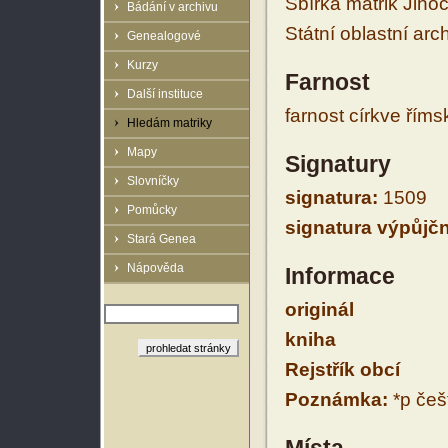
Sbírka matrik Jiho
Bádání v archivu
Státní oblastní arc
Genealogové
Kurzy
Farnost
Další instituce
farnost církve řím
Hledám matriky
Mapy
Signatury
Slovníčky
signatura:
1509
Pomůcky
signatura výpůjčn
Stará Genea
Nápověda
Informace
originál
kniha
Rejstřík obcí
Poznámka:
*p češt