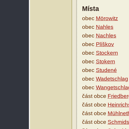
Místa
obec
Mörowitz
obec
Nahles
obec
Nachles
obec
Plíškov
obec
Stockern
obec
Stokern
obec
Studené
obec
Wadetschlag
obec
Wangetschla
část obce
Friedber
část obce
Heinric
část obce
Mühlnet
část obce
Schmids