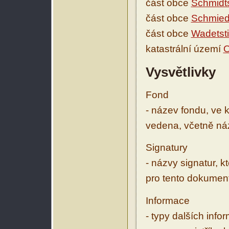
část obce
Schmidt
část obce
Schmied
část obce
Wadetsti
katastrální území
O
Vysvětlivky
Fond
- název fondu, ve 
vedena, včetně ná
Signatury
- názvy signatur, k
pro tento dokumen
Informace
- typy dalších inf