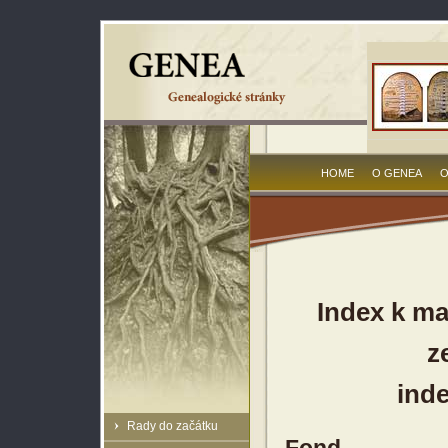
HOME
O GENEA
O
Index k ma
z
inde
Rady do začátku