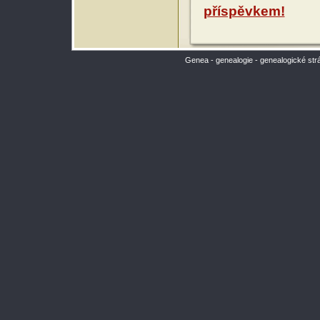
příspěvkem!
Genea - genealogie - genealogické str