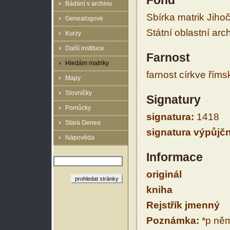
Fond
Bádání v archivu
Sbírka matrik Jiho
Genealogové
Státní oblastní arc
Kurzy
Další instituce
Farnost
Hledám matriky
farnost církve řím
Mapy
Slovníčky
Signatury
Pomůcky
signatura:
1418
Stará Genea
signatura výpůjčn
Nápověda
Informace
originál
kniha
Rejstřík jmenný
Poznámka:
*p něm