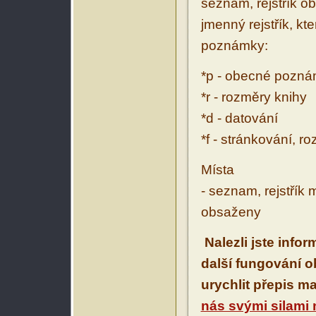
seznam, rejstřík ob
jmenný rejstřík, kt
poznámky:
*p - obecné pozn
*r - rozměry knihy
*d - datování
*f - stránkování, r
Místa
- seznam, rejstřík 
obsaženy
Nalezli jste info
další fungování 
urychlit přepis m
nás svými silami