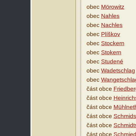
obec
Mörowitz
obec
Nahles
obec
Nachles
obec
Plíškov
obec
Stockern
obec
Stokern
obec
Studené
obec
Wadetschlag
obec
Wangetschla
část obce
Friedber
část obce
Heinric
část obce
Mühlnet
část obce
Schmids
část obce
Schmidt
část obce
Schmied