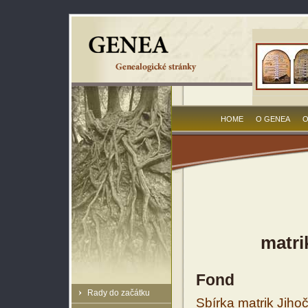
HOME
O GENEA
O
matri
Fond
Rady do začátku
Sbírka matrik Jiho