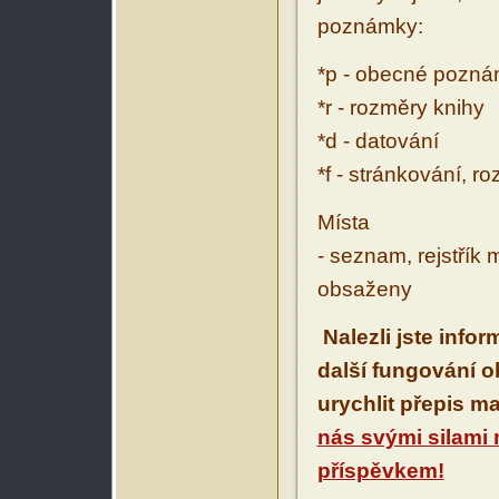
poznámky:
*p - obecné pozn
*r - rozměry knihy
*d - datování
*f - stránkování, r
Místa
- seznam, rejstřík 
obsaženy
Nalezli jste info
další fungování 
urychlit přepis m
nás svými silami
příspěvkem!