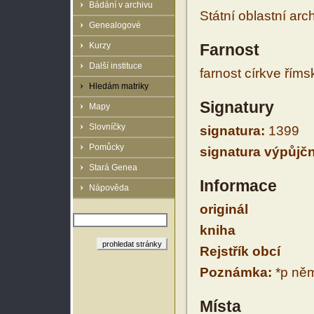
Bádání v archivu
Státní oblastní arc
Genealogové
Kurzy
Farnost
Další instituce
farnost církve řím
Hledám matriky
Signatury
Mapy
Slovníčky
signatura:
1399
Pomůcky
signatura výpůjčn
Stará Genea
Informace
Nápověda
originál
kniha
Rejstřík obcí
Poznámka:
*p něm
Místa