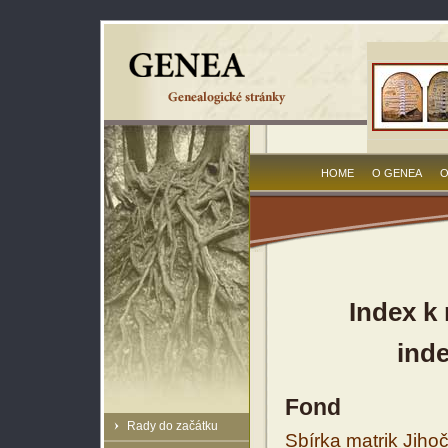
HOME
O GENEA
O
Index k
inde
Fond
Rady do začátku
Sbírka matrik Jiho