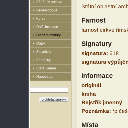
Bádání v archivu
Státní oblastní arc
Genealogové
Kurzy
Farnost
Další instituce
farnost církve řím
Hledám matriky
Signatury
Mapy
Slovníčky
signatura:
618
Pomůcky
signatura výpůjčn
Stará Genea
Informace
Nápověda
originál
kniha
Rejstřík jmenný
Poznámka:
*p češt
Místa