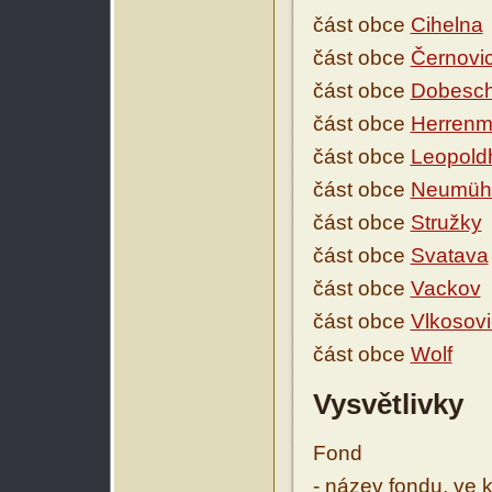
část obce
Cihelna
část obce
Černovi
část obce
Dobesc
část obce
Herrenm
část obce
Leopold
část obce
Neumüh
část obce
Stružky
část obce
Svatava
část obce
Vackov
část obce
Vlkosov
část obce
Wolf
Vysvětlivky
Fond
- název fondu, ve 