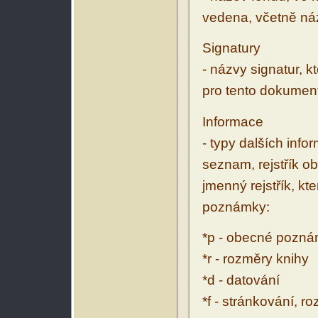
vedena, včetně ná
Signatury
- názvy signatur, k
pro tento dokumen
Informace
- typy dalších inf
seznam, rejstřík ob
jmenný rejstřík, kt
poznámky:
*p - obecné pozn
*r - rozměry knihy
*d - datování
*f - stránkování, r