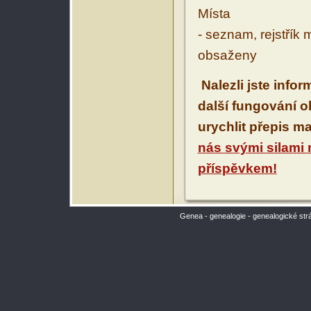
Místa
- seznam, rejstřík 
obsaženy
Nalezli jste info
další fungování 
urychlit přepis m
nás svými silami
příspěvkem!
Genea - genealogie - genealogické str